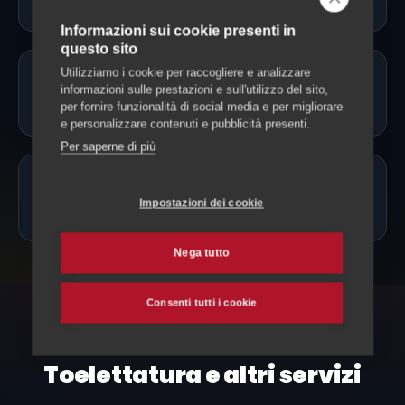
Informazioni sui cookie presenti in
questo sito
Utilizziamo i cookie per raccogliere e analizzare
Fate toelettatura a domicilio a
informazioni sulle prestazioni e sull'utilizzo del sito,
Arbedo-Castione?
per fornire funzionalità di social media e per migliorare
e personalizzare contenuti e pubblicità presenti.
Per saperne di più
Quanto costa la toelettatura a
Impostazioni dei cookie
Arbedo-Castione?
Nega tutto
Consenti tutti i cookie
ESPLORA ANCHE
Toelettatura e altri servizi