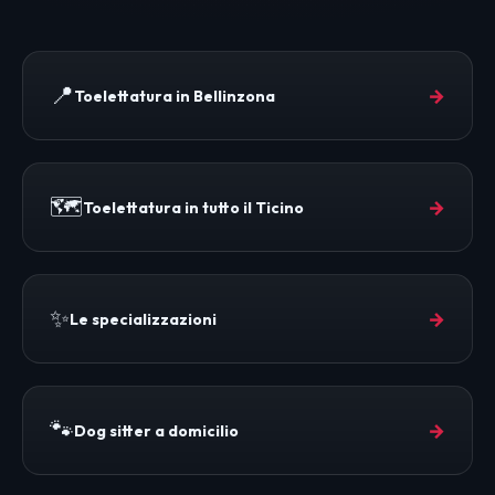
📍
→
Toelettatura in Bellinzona
🗺️
→
Toelettatura in tutto il Ticino
✨
→
Le specializzazioni
🐾
→
Dog sitter a domicilio