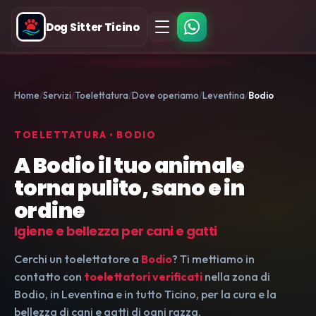
Dog Sitter Ticino
Home
Servizi
Toelettatura
Dove operiamo
Leventina
Bodio
TOELETTATURA • BODIO
A Bodio il tuo animale
torna pulito, sano e in
ordine
Igiene e bellezza per cani e gatti
Cerchi un toelettatore a
Bodio
? Ti mettiamo in
contatto con
toelettatori verificati
nella zona di
Bodio, in Leventina e in tutto Ticino, per la cura e la
bellezza di cani e gatti di ogni razza.