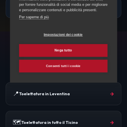
per fornire funzionalità di social media e per migliorare
Quanto costa la toelettatura a Bodio?
e personalizzare contenuti e pubblicità presenti.
Per saperne di più
Impostazioni dei cookie
ESPLORA ANCHE
Nega tutto
Toelettatura e altri servizi
Consenti tutti i cookie
📍
→
Toelettatura in Leventina
🗺️
→
Toelettatura in tutto il Ticino