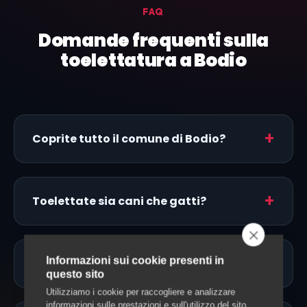
FAQ
Domande frequenti sulla
toelettatura a Bodio
Coprite tutto il comune di Bodio?
Toelettate sia cani che gatti?
Informazioni sui cookie presenti in
Fate toelettatura a domicilio a Bodio?
questo sito
Utilizziamo i cookie per raccogliere e analizzare
informazioni sulle prestazioni e sull'utilizzo del sito,