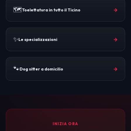
🗺️
→
Toelettatura in tutto il Ticino
✨
→
Le specializzazioni
🐾
→
Dog sitter a domicilio
INIZIA ORA