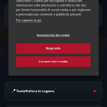
Utilizziamo i cookie per raccogliere e analizzare
informazioni sulle prestazioni e sull'utilizzo del sito,
per fornire funzionalità di social media e per migliorare
Quanto costa la toelettatura a
e personalizzare contenuti e pubblicità presenti.
Arogno?
Per saperne di più
Impostazioni dei cookie
Nega tutto
ESPLORA ANCHE
Toelettatura e altri servizi
Consenti tutti i cookie
📍
→
Toelettatura in Lugano