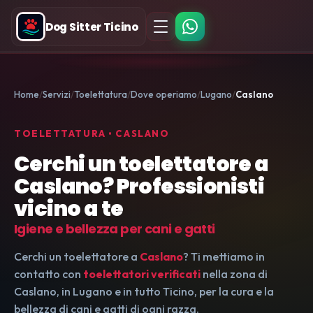
Dog Sitter Ticino
Home
Servizi
Toelettatura
Dove operiamo
Lugano
Caslano
TOELETTATURA • CASLANO
Cerchi un toelettatore a
Caslano? Professionisti
vicino a te
Igiene e bellezza per cani e gatti
Cerchi un toelettatore a
Caslano
? Ti mettiamo in
contatto con
toelettatori verificati
nella zona di
Caslano, in Lugano e in tutto Ticino, per la cura e la
bellezza di cani e gatti di ogni razza.