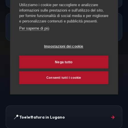
Utilizziamo i cookie per raccogliere e analizzare
informazioni sulle prestazioni e sull'utilizzo del sito,
per fornire funzionalità di social media e per migliorare
e personalizzare contenuti e pubblicità presenti.
Quanto costa la toelettatura a
Per saperne di più
Caslano?
Impostazioni dei cookie
Nega tutto
ESPLORA ANCHE
Consenti tutti i cookie
Toelettatura e altri servizi
📍
→
Toelettatura in Lugano