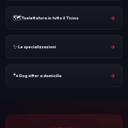
🗺️
→
Toelettatura in tutto il Ticino
✨
→
Le specializzazioni
🐾
→
Dog sitter a domicilio