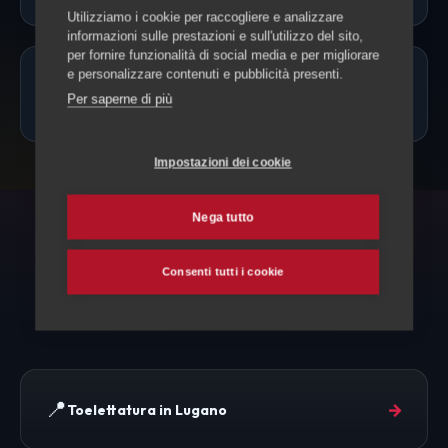
Utilizziamo i cookie per raccogliere e analizzare
informazioni sulle prestazioni e sull'utilizzo del sito,
per fornire funzionalità di social media e per migliorare
e personalizzare contenuti e pubblicità presenti.
Quanto costa la toelettatura a
Per saperne di più
Paradiso?
Impostazioni dei cookie
Nega tutto
ESPLORA ANCHE
Consenti tutti i cookie
Toelettatura e altri servizi
📍
→
Toelettatura in Lugano