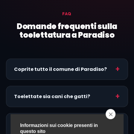
FAQ
Domande frequenti sulla
toelettatura a Paradiso
Coprite tutto il comune di Paradiso?
Toelettate sia cani che gatti?
Fate toelettatura a domicilio a
Informazioni sui cookie presenti in
Paradiso?
questo sito