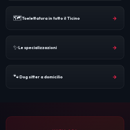
🗺️
→
Toelettatura in tutto il Ticino
✨
→
Le specializzazioni
🐾
→
Dog sitter a domicilio