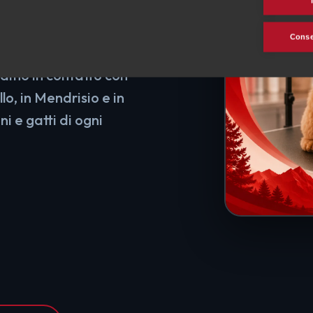
 cani e
Consen
iamo in contatto con
lo, in Mendrisio e in
ni e gatti di ogni