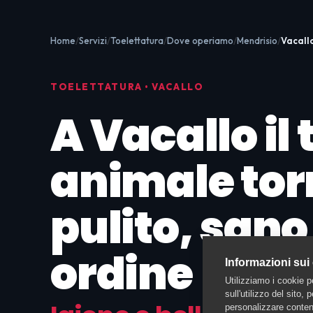
Home
Servizi
Toelettatura
Dove operiamo
Mendrisio
Vacall
TOELETTATURA • VACALLO
A Vacallo il 
animale to
pulito, sano 
ordine
Informazioni sui
Utilizziamo i cookie p
sull'utilizzo del sito,
personalizzare contenu