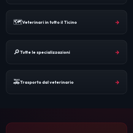
🗺️
→
Veterinari in tutto il Ticino
🔎
→
Tutte le specializzazioni
🚕
→
Trasporto dal veterinario