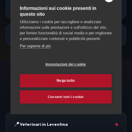
Potete accompagnare il mio animale?
Informazioni sui cookie presenti in
questo sito
Utilizziamo i cookie per raccogliere e analizzare
informazioni sulle prestazioni e sull'utilizzo del sito,
per fornire funzionalità di social media e per migliorare
Quanto costa?
e personalizzare contenuti e pubblicità presenti.
Per saperne di più
Impostazioni dei cookie
POTREBBE SERVIRTI
Nega tutto
Esplora anche
Consenti tutti i cookie
📍
→
Veterinari in Leventina