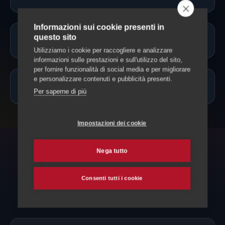
Informazioni sui cookie presenti in
questo sito
Potete accompagnare il mio animale?
Utilizziamo i cookie per raccogliere e analizzare
informazioni sulle prestazioni e sull'utilizzo del sito,
per fornire funzionalità di social media e per migliorare
e personalizzare contenuti e pubblicità presenti.
Quanto costa?
Per saperne di più
Impostazioni dei cookie
Nega tutto
POTREBBE SERVIRTI
Esplora anche
Consenti tutti i cookie