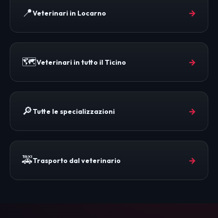
📍
→
Veterinari in Locarno
🗺️
→
Veterinari in tutto il Ticino
🔎
→
Tutte le specializzazioni
🚕
→
Trasporto dal veterinario