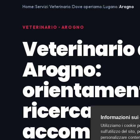
Home
Servizi
Veterinario
Dove operiamo
Lugano
Arogno
VETERINARIO • AROGNO
Veterinario
Arogno:
orientamen
ricerca e
Informazioni sui
accompag
Utilizziamo i cookie p
sull'utilizzo del sito,
personalizzare contenu