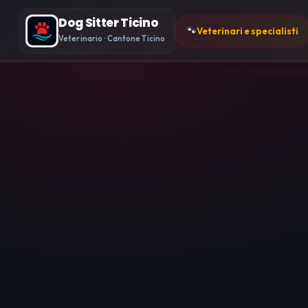
Dog Sitter Ticino
🐾
Veterinari e specialisti
Veterinario · Cantone Ticino