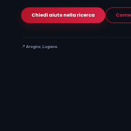
Chiedi aiuto nella ricerca
Come 
📍 Arogno, Lugano.