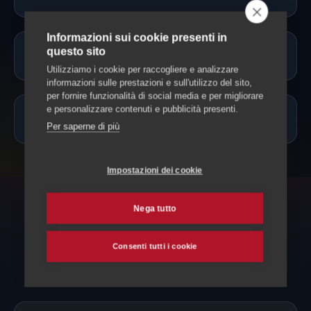
Informazioni sui cookie presenti in
questo sito
Potete accompagnare il mio animale?
Utilizziamo i cookie per raccogliere e analizzare
informazioni sulle prestazioni e sull'utilizzo del sito,
per fornire funzionalità di social media e per migliorare
e personalizzare contenuti e pubblicità presenti.
Quanto costa?
Per saperne di più
Impostazioni dei cookie
Nega tutto
POTREBBE SERVIRTI
Esplora anche
Consenti tutti i cookie