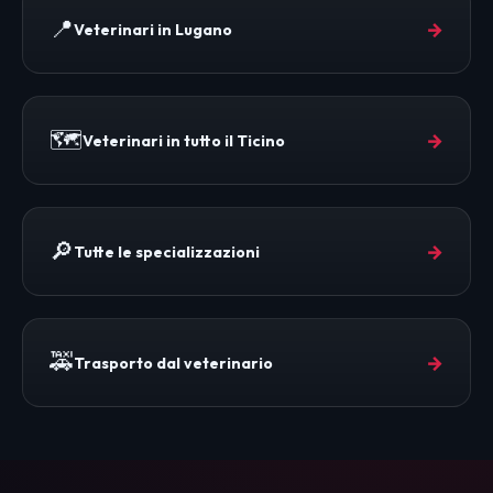
📍
→
Veterinari in Lugano
🗺️
→
Veterinari in tutto il Ticino
🔎
→
Tutte le specializzazioni
🚕
→
Trasporto dal veterinario