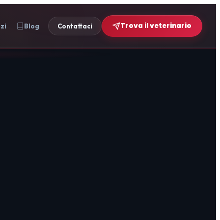
Trova il veterinario
izi
Blog
Contattaci