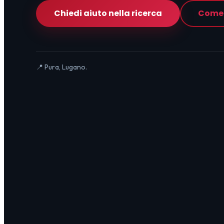
Chiedi aiuto nella ricerca
Come 
📍 Pura, Lugano.