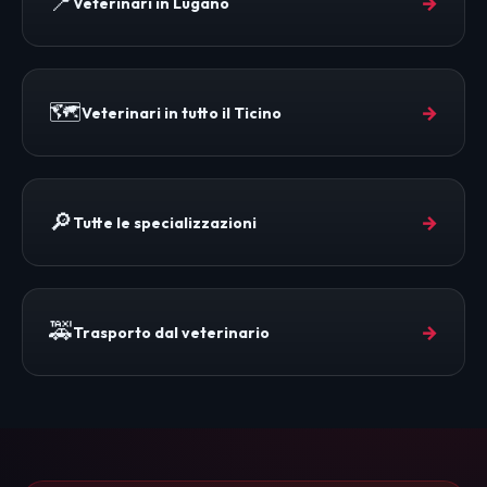
📍
→
Veterinari in Lugano
🗺️
→
Veterinari in tutto il Ticino
🔎
→
Tutte le specializzazioni
🚕
→
Trasporto dal veterinario