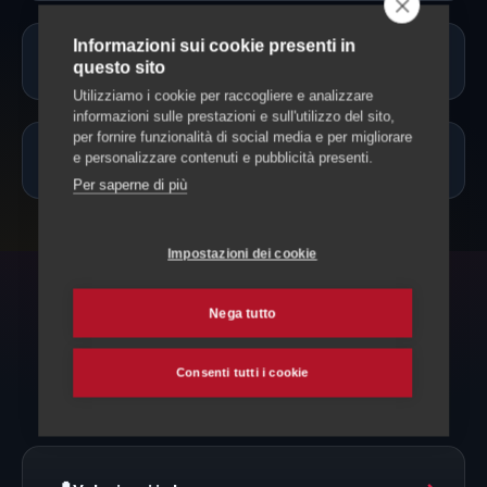
Informazioni sui cookie presenti in
Potete accompagnare il mio animale?
questo sito
Utilizziamo i cookie per raccogliere e analizzare
informazioni sulle prestazioni e sull'utilizzo del sito,
per fornire funzionalità di social media e per migliorare
Quanto costa?
e personalizzare contenuti e pubblicità presenti.
Per saperne di più
Impostazioni dei cookie
Nega tutto
POTREBBE SERVIRTI
Esplora anche
Consenti tutti i cookie