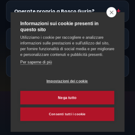
Operate proprio a Bosco Gurin?
Informazioni sui cookie presenti in
questo sito
Utilizziamo i cookie per raccogliere e analizzare
Potete accompagnare il mio animale?
informazioni sulle prestazioni e sull'utilizzo del sito,
per fornire funzionalità di social media e per migliorare
e personalizzare contenuti e pubblicità presenti.
Per saperne di più
Quanto costa?
Impostazioni dei cookie
Nega tutto
POTREBBE SERVIRTI
Consenti tutti i cookie
Esplora anche