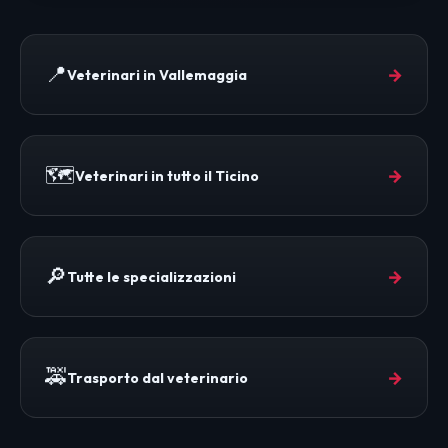
📍
→
Veterinari in Vallemaggia
🗺️
→
Veterinari in tutto il Ticino
🔎
→
Tutte le specializzazioni
🚕
→
Trasporto dal veterinario