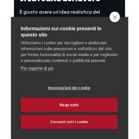
È giusto avere un'idea realistica del
mestiere. Il lavoro è descritto come
molto
Informazioni sui cookie presenti in
vario e gratificante
: aiutare a rimettere in
questo sito
salute animali malati o feriti dà grande
Utilizziamo i cookie per raccogliere e analizzare
soddisfazione, e i proprietari sono spesso
informazioni sulle prestazioni e sull'utilizzo del sito,
sinceramente grati per il sostegno ricevuto.
per fornire funzionalità di social media e per migliorare
e personalizzare contenuti e pubblicità presenti.
Per saperne di più
D'altra parte, è un'attività che richiede
precisione e che comporta
orari variabili
:
Impostazioni dei cookie
poiché gli animali malati non possono
essere semplicemente rimandati al giorno
Nega tutto
successivo, capita di dover effettuare degli
straordinari
, che vengono però
Consenti tutti i cookie
compensati. Serve insomma una buona
dose di flessibilità e dedizione.