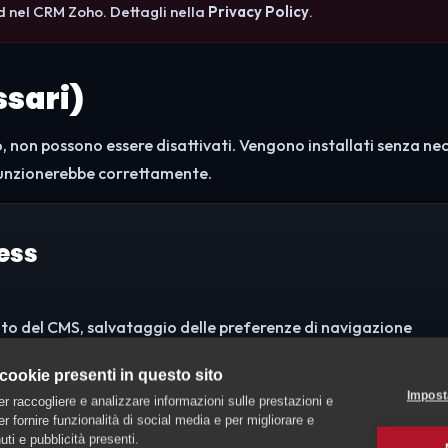
d nel CRM Zoho. Dettagli nella
Privacy Policy
.
ssari)
, non possono essere disattivati. Vengono installati senza nece
 funzionerebbe correttamente.
ess
to del CMS, salvataggio delle preferenze di navigazione
ress_*, wp-settings-*, wordpress_logged_in_*
 cookie presenti in questo sito
Impost
er raccogliere e analizzare informazioni sulle prestazioni e
 per fornire funzionalità di social media e per migliorare e
ti e pubblicità presenti.