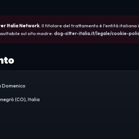
ter Italia Network
. Il titolare del trattamento è l'entità italian
sultabile sul sito madre:
dog-sitter-italia.it/legale/cookie-poli
nto
ca Domenico
egrò (CO), Italia