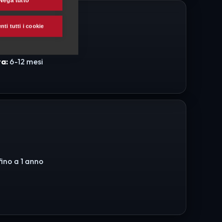
Nega tutto
ti tutti i cookie
a:
6-12 mesi
fino a 1 anno