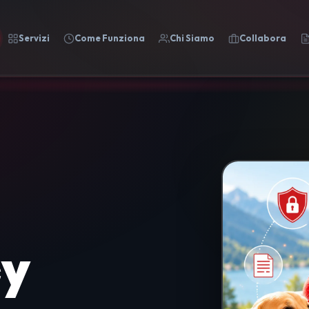
Servizi
Come Funziona
Chi Siamo
Collabora
cy