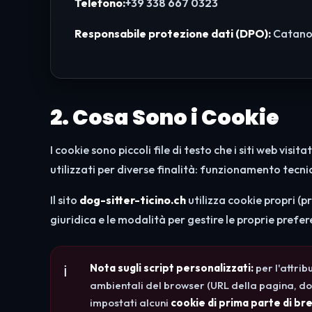
Telefono:
+39 338 667 0323
Responsabile protezione dati (DPO):
Catano
2. Cosa Sono i Cookie
I cookie sono piccoli file di testo che i siti web vi
utilizzati per diverse finalità: funzionamento tecnic
Il sito
dog-sitter-ticino.ch
utilizza cookie propri (pr
giuridica e le modalità per gestire le proprie prefer
Nota sugli script personalizzati:
per l'attrib
ambientali del browser (URL della pagina, do
impostati alcuni
cookie di prima parte di bre