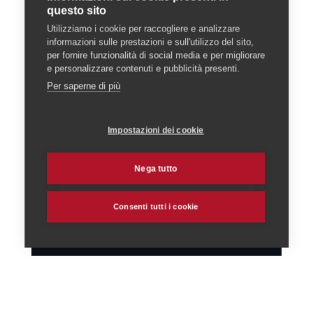
sitter verificati in tutto il Ticino. Il
questo sito
primo contatto è gratuito e senza
Utilizziamo i cookie per raccogliere e analizzare
impegno.
informazioni sulle prestazioni e sull'utilizzo del sito,
per fornire funzionalità di social media e per migliorare
e personalizzare contenuti e pubblicità presenti.
Richiedi assistenza
Per saperne di più
gratuita →
Impostazioni dei cookie
Nega tutto
Quanti cani
Ticino
Detenzione professionale
OPAn
Consenti tutti i cookie
Benessere animale
Burocrazia