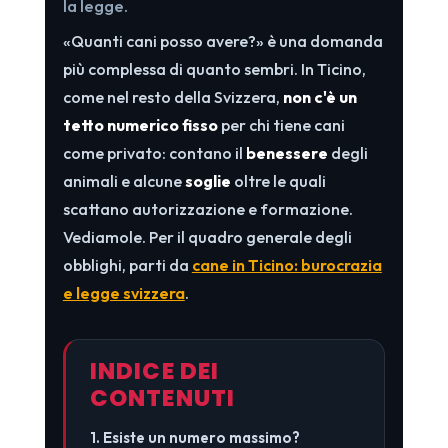
la legge.
«Quanti cani posso avere?» è una domanda
più complessa di quanto sembri. In Ticino,
come nel resto della Svizzera,
non c'è un
tetto numerico fisso
per chi tiene cani
come privato: contano il
benessere
degli
animali e alcune
soglie
oltre le quali
scattano autorizzazione e formazione.
Vediamole. Per il quadro generale degli
obblighi, parti da
cane in Ticino: burocrazia
e legge svizzera
.
INDICE DEI
CONTENUTI
1. Esiste un numero massimo?