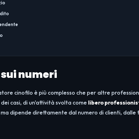
zio
ddito
pendente
no
 sui numeri
tore cinofilo è più complesso che per altre profession
dei casi, di un'attività svolta come
libero professioni
 ma dipende direttamente dal numero di clienti, dalle 