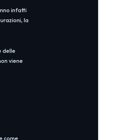
nno infatti
curazioni, la
e delle
 non viene
are come