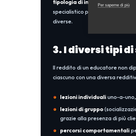
tipologia di intervento
richiesta
Per saperne di più
specialistico per un cane con p
diverse.
3. I diversi tipi d
Il reddito di un educatore non d
ciascuno con una diversa redditiv
lezioni individuali
uno-a-uno, 
lezioni di gruppo
(socializzazi
grazie alla presenza di più clie
percorsi comportamentali
pe