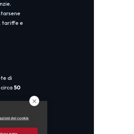
nzie.
ostarsene
 tariffe e
ete di
 circa
50
mente con il
azioni dei cookie
e della