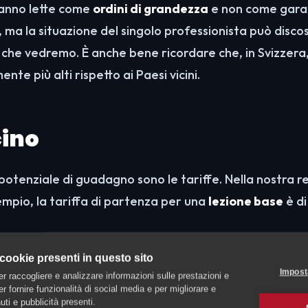
 vanno lette come
ordini di grandezza
e non come gara
a, ma la situazione del singolo professionista può disc
ri che vedremo. È anche bene ricordare che, in Svizzera,
nte più alti rispetto ai Paesi vicini.
cino
 potenziale di guadagno sono le tariffe. Nella nostra r
sempio, la tariffa di partenza per una
lezione base
è di
 cookie presenti in questo sito
mento di base: il prezzo finale viene concordato diretta
Impost
er raccogliere e analizzare informazioni sulle prestazioni e
omplessità del caso
, dell'
esperienza
dell'educatore 
 per fornire funzionalità di social media e per migliorare e
ti e pubblicità presenti.