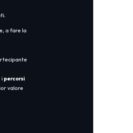
ti.
e, a fare la
artecipante
 i
percorsi
ior valore