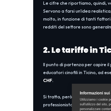
Le cifre che riportiamo, quindi,
Servono a farsi un'idea realistic
molto, in funzione di tanti fatto
redditi del settore sono generalme
2. Le tariffe in Ti
Il punto di partenza per capire il
educatori cinofili in Ticino, ad e
CHF
.
Informazioni sui
Si tratta, però, solo di un riferi
Utilizziamo i cookie p
professionista in funzione della
c
sull'utilizzo del sito,
personalizzare contenu