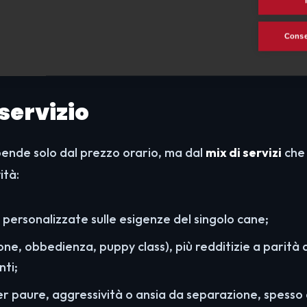
. Una semplice lezione di obbedienza di gruppo e un 
roblemi comportamentali, comprensibilmente, hanno ta
Consen
i servizio
ipende solo dal prezzo orario, ma dal
mix di servizi
che 
ità:
personalizzate sulle esigenze del singolo cane;
one, obbedienza, puppy class), più redditizie a parità
nti;
r paure, aggressività o ansia da separazione, spesso 