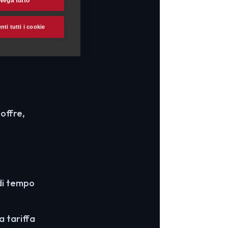
Nega tutto
percorso
riffe molto
ti tutti i cookie
offre,
 di tempo
a tariffa