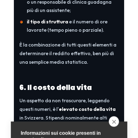
o un responsabile di clinica guadagna
più di un assistente;
il tipo di struttura
e il numero di ore
lavorate (tempo pieno o parziale).
È la combinazione di tutti questi elementi a
determinare il reddito effettivo, ben più di
una semplice media statistica.
6. Il costo della vita
Un aspetto da non trascurare, leggendo
questi numeri, è l'
elevato costo della vita
in Svizzera. Stipendi nominalmente alti
vanno infatti rapportati a spese altrettanto
Informazioni sui cookie presenti in
consistenti: molto alte sono le spese