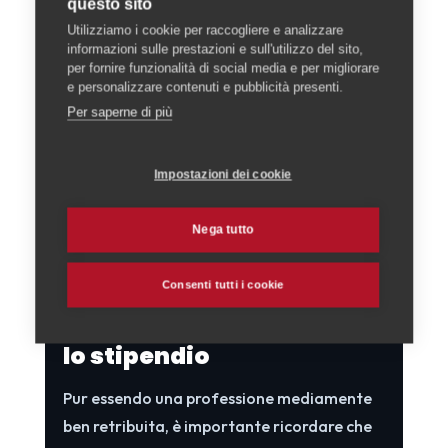
questo sito
mediche, i contributi obbligatori, gli affitti e
Utilizziamo i cookie per raccogliere e analizzare
le tasse, oltre ai servizi di trasporto.
informazioni sulle prestazioni e sull'utilizzo del sito,
per fornire funzionalità di social media e per migliorare
e personalizzare contenuti e pubblicità presenti.
Questo vale per l'intera Svizzera, ma è un
Per saperne di più
fattore che ridimensiona il confronto
diretto con altri Paesi. Il potere d'acquisto
Impostazioni dei cookie
reale, insomma, è ciò che conta davvero, e
va valutato tenendo conto del contesto in
Nega tutto
cui si vive e si lavora.
Consenti tutti i cookie
7. Una scelta che va oltre
lo stipendio
Pur essendo una professione mediamente
ben retribuita, è importante ricordare che