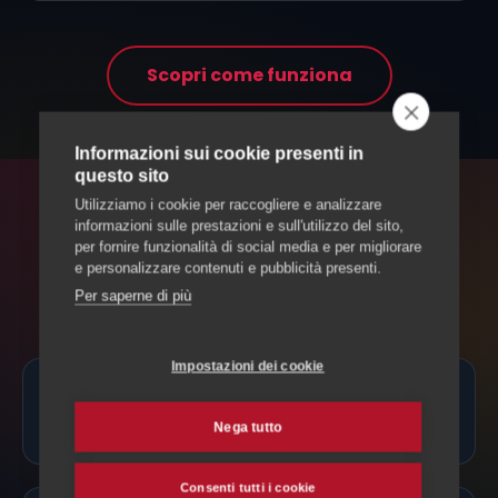
Scopri come funziona
Informazioni sui cookie presenti in
questo sito
Utilizziamo i cookie per raccogliere e analizzare
FAQ
informazioni sulle prestazioni e sull'utilizzo del sito,
per fornire funzionalità di social media e per migliorare
Domande sull'allevamento
e personalizzare contenuti e pubblicità presenti.
Per saperne di più
Impostazioni dei cookie
Come trovo un allevatore affidabile in
Ticino?
Nega tutto
Consenti tutti i cookie