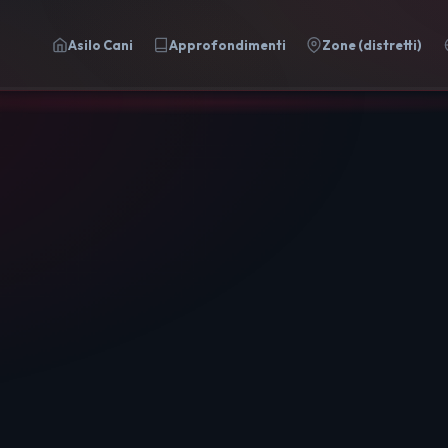
Asilo Cani
Approfondimenti
Zone (distretti)