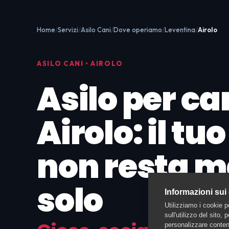
Home
Servizi
Asilo Cani
Dove operiamo
Leventina
Airolo
ASILO CANI • AIROLO
Asilo per ca
Airolo: il tu
non resta m
solo
Informazioni sui
Utilizziamo i cookie p
sull'utilizzo del sito,
personalizzare contenu