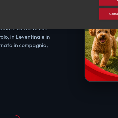
e e
rezza
Consen
iamo in contatto con
rolo, in Leventina e in
iornata in compagnia,