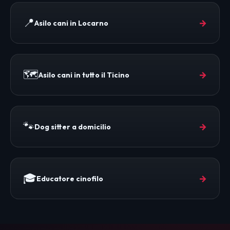
📍
→
Asilo cani in Locarno
🗺️
→
Asilo cani in tutto il Ticino
🐾
→
Dog sitter a domicilio
🎓
→
Educatore cinofilo