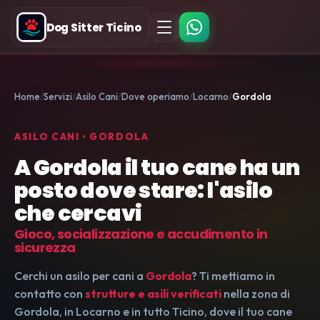
Dog Sitter Ticino
Home
Servizi
Asilo Cani
Dove operiamo
Locarno
Gordola
ASILO CANI • GORDOLA
A Gordola il tuo cane ha un
posto dove stare: l'asilo
che cercavi
Gioco, socializzazione e accudimento in
sicurezza
Cerchi un asilo per cani a
Gordola
? Ti mettiamo in
contatto con
strutture e asili verificati
nella zona di
Gordola, in Locarno e in tutto Ticino, dove il tuo cane