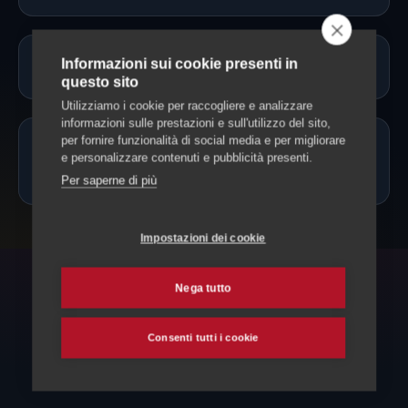
Informazioni sui cookie presenti in
Servono vaccinazioni o documenti?
questo sito
Utilizziamo i cookie per raccogliere e analizzare
informazioni sulle prestazioni e sull'utilizzo del sito,
per fornire funzionalità di social media e per migliorare
Posso portare il cane solo mezza
e personalizzare contenuti e pubblicità presenti.
giornata?
Per saperne di più
Impostazioni dei cookie
Nega tutto
ESPLORA ANCHE
Altri servizi per il tuo cane
Consenti tutti i cookie