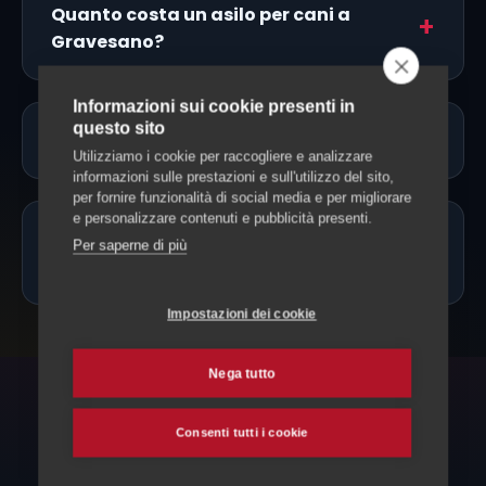
Quanto costa un asilo per cani a
Gravesano?
Informazioni sui cookie presenti in
questo sito
Servono vaccinazioni o documenti?
Utilizziamo i cookie per raccogliere e analizzare
informazioni sulle prestazioni e sull'utilizzo del sito,
per fornire funzionalità di social media e per migliorare
e personalizzare contenuti e pubblicità presenti.
Posso portare il cane solo mezza
Per saperne di più
giornata?
Impostazioni dei cookie
Nega tutto
ESPLORA ANCHE
Consenti tutti i cookie
Altri servizi per il tuo cane