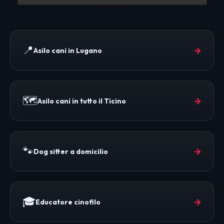
📍
→
Asilo cani in Lugano
🗺️
→
Asilo cani in tutto il Ticino
🐾
→
Dog sitter a domicilio
🎓
→
Educatore cinofilo