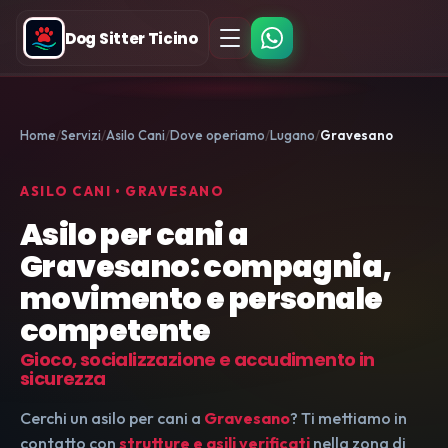
Dog Sitter Ticino
Home
Servizi
Asilo Cani
Dove operiamo
Lugano
Gravesano
ASILO CANI • GRAVESANO
Asilo per cani a
Gravesano: compagnia,
movimento e personale
competente
Gioco, socializzazione e accudimento in
sicurezza
Cerchi un asilo per cani a
Gravesano
? Ti mettiamo in
contatto con
strutture e asili verificati
nella zona di