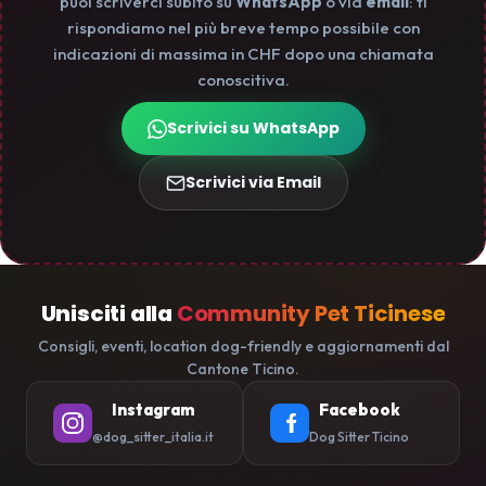
puoi scriverci subito su
WhatsApp
o via
email
: ti
rispondiamo nel più breve tempo possibile con
indicazioni di massima in CHF dopo una chiamata
conoscitiva.
Scrivici su WhatsApp
Scrivici via Email
Unisciti alla
Community Pet Ticinese
Consigli, eventi, location dog-friendly e aggiornamenti dal
Cantone Ticino.
Instagram
Facebook
@dog_sitter_italia.it
Dog Sitter Ticino