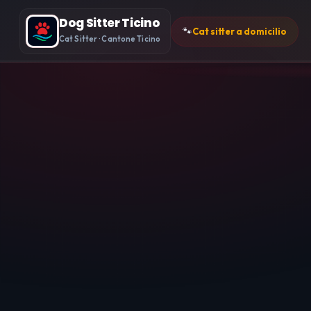
Dog Sitter Ticino
🐾
Cat sitter a domicilio
Cat Sitter · Cantone Ticino