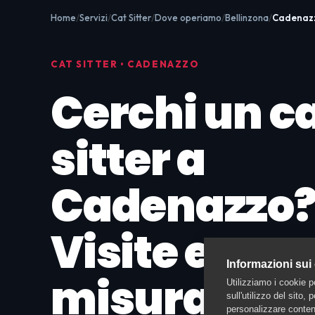
Home
Servizi
Cat Sitter
Dove operiamo
Bellinzona
Cadenaz
CAT SITTER • CADENAZZO
Cerchi un c
sitter a
Cadenazzo
Visite e cur
Informazioni sui
misura
Utilizziamo i cookie p
sull'utilizzo del sito,
personalizzare contenu