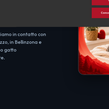
 suo
Consen
tiamo in contatto con
zo, in Bellinzona e
uo gatto
te.