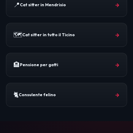
📍
→
Cat sitter in Mendrisio
🗺️
→
Cat sitter in tutto il Ticino
🏨
→
Pensione per gatti
🐈
→
Consulente felino