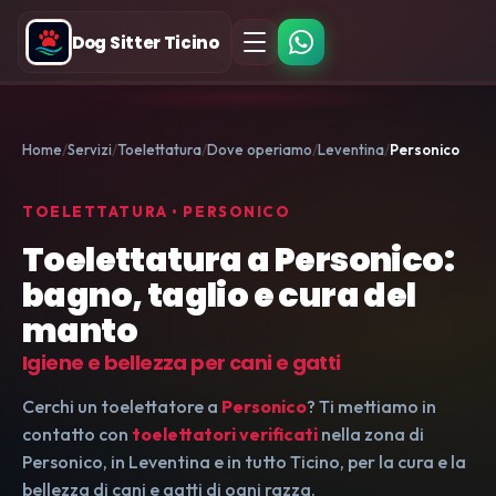
Dog Sitter Ticino
Home
Servizi
Toelettatura
Dove operiamo
Leventina
Personico
TOELETTATURA • PERSONICO
Toelettatura a Personico:
bagno, taglio e cura del
manto
Igiene e bellezza per cani e gatti
Cerchi un toelettatore a
Personico
? Ti mettiamo in
contatto con
toelettatori verificati
nella zona di
Personico, in Leventina e in tutto Ticino, per la cura e la
bellezza di cani e gatti di ogni razza.