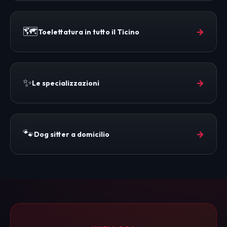
🗺️
→
Toelettatura in tutto il Ticino
✨
→
Le specializzazioni
🐾
→
Dog sitter a domicilio