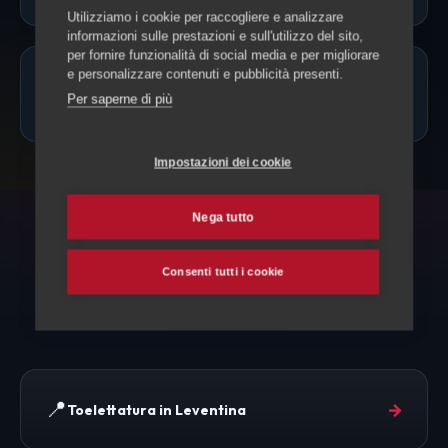
Utilizziamo i cookie per raccogliere e analizzare
informazioni sulle prestazioni e sull'utilizzo del sito,
per fornire funzionalità di social media e per migliorare
e personalizzare contenuti e pubblicità presenti.
Quanto costa la toelettatura a
Per saperne di più
Personico?
Impostazioni dei cookie
Nega tutto
ESPLORA ANCHE
Consenti tutti i cookie
Toelettatura e altri servizi
📍
→
Toelettatura in Leventina