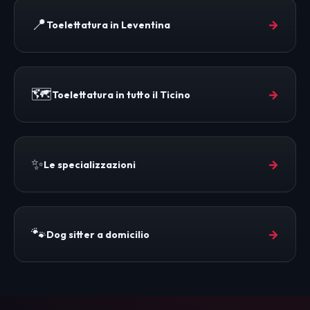
📍
→
Toelettatura in Leventina
🗺️
→
Toelettatura in tutto il Ticino
✨
→
Le specializzazioni
🐾
→
Dog sitter a domicilio