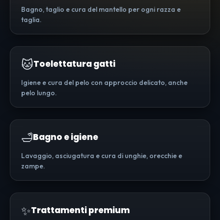
Bagno, taglio e cura del mantello per ogni razza e
taglia.
🐱
Toelettatura gatti
Igiene e cura del pelo con approccio delicato, anche
pelo lungo.
🛁
Bagno e igiene
Lavaggio, asciugatura e cura di unghie, orecchie e
zampe.
✨
Trattamenti premium