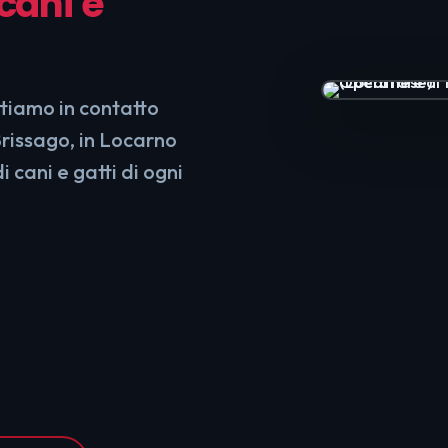
 cani e
ttiamo in contatto
Brissago, in Locarno
di cani e gatti di ogni