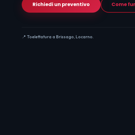
Richiedi un preventivo
Come fu
📍 Toelettatura a Brissago, Locarno.