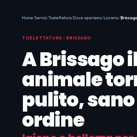
Home
Servizi
Toelettatura
Dove operiamo
Locarno
Brissag
TOELETTATURA • BRISSAGO
A Brissago i
animale to
pulito, sano 
ordine