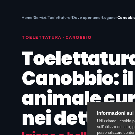
Home
Servizi
Toelettatura
Dove operiamo
Lugano
Canobbi
TOELETTATURA • CANOBBIO
Toelettatur
Canobbio: il
animale cu
nei dettagli
Informazioni sui
Utilizziamo i cookie p
sull'utilizzo del sito,
personalizzare contenu