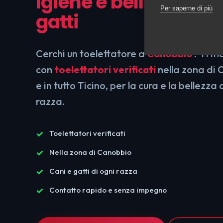
Igiene e bellezza per
Per saperne di più
gatti
Cerchi un toelettatore a
Canobbio
? Ti m
con
toelettatori verificati
nella zona di 
e in tutto Ticino, per la cura e la bellezza 
razza.
Toelettatori verificati
Nella zona di Canobbio
Cani e gatti di ogni razza
Contatto rapido e senza impegno