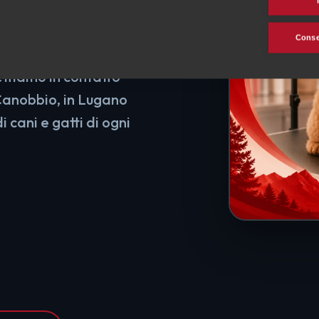
 cani e
Consen
ettiamo in contatto
Canobbio, in Lugano
di cani e gatti di ogni