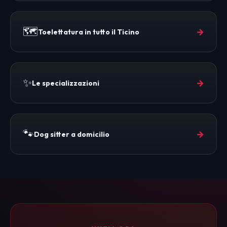
🗺️
→
Toelettatura in tutto il Ticino
✨
→
Le specializzazioni
🐾
→
Dog sitter a domicilio