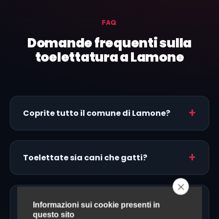
FAQ
Domande frequenti sulla
toelettatura a Lamone
Coprite tutto il comune di Lamone?
Toelettate sia cani che gatti?
Fate toelettatura a domicilio a
Informazioni sui cookie presenti in
Lamone?
questo sito