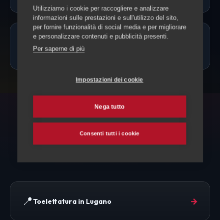
Utilizziamo i cookie per raccogliere e analizzare
informazioni sulle prestazioni e sull'utilizzo del sito,
per fornire funzionalità di social media e per migliorare
e personalizzare contenuti e pubblicità presenti.
Quanto costa la toelettatura a
Per saperne di più
Lamone?
Impostazioni dei cookie
Nega tutto
ESPLORA ANCHE
Consenti tutti i cookie
Toelettatura e altri servizi
📍
→
Toelettatura in Lugano