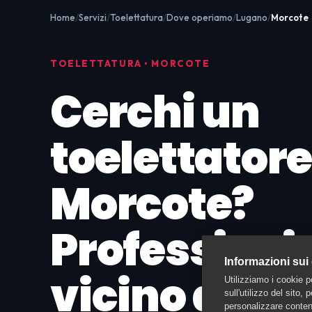
Home
Servizi
Toelettatura
Dove operiamo
Lugano
Morcote
TOELETTATURA • MORCOTE
Cerchi un
toelettatore
Morcote?
Professionis
Informazioni sui
vicino a te
Utilizziamo i cookie p
sull'utilizzo del sito,
personalizzare contenu