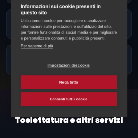
Informazioni sui cookie presenti in
questo sito
Fate toelettatura a domicilio a
Utilizziamo i cookie per raccogliere e analizzare
informazioni sulle prestazioni e sull'utilizzo del sito,
Torricella-Taverne?
per fornire funzionalità di social media e per migliorare
e personalizzare contenuti e pubblicità presenti.
Per saperne di più
Quanto costa la toelettatura a
Torricella-Taverne?
Impostazioni dei cookie
Nega tutto
Consenti tutti i cookie
ESPLORA ANCHE
Toelettatura e altri servizi