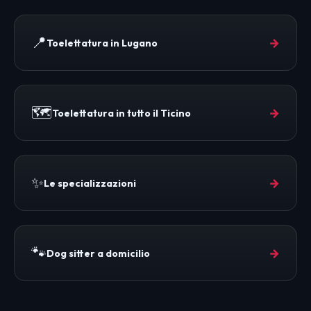
📍
→
Toelettatura in Lugano
🗺️
→
Toelettatura in tutto il Ticino
✨
→
Le specializzazioni
🐾
→
Dog sitter a domicilio