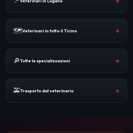
📍
→
Veterinari in Lugano
🗺️
→
Veterinari in tutto il Ticino
🔎
→
Tutte le specializzazioni
🚕
→
Trasporto dal veterinario