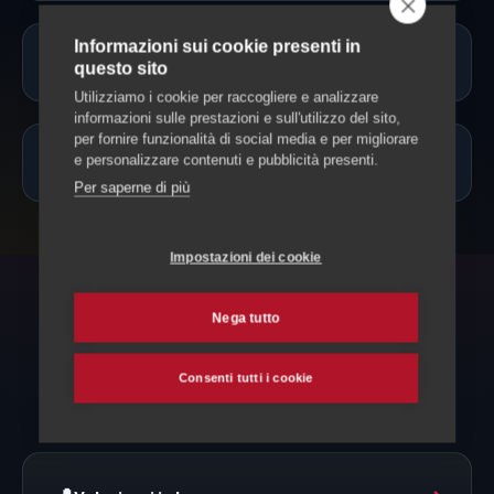
Informazioni sui cookie presenti in
Potete accompagnare il mio animale?
questo sito
Utilizziamo i cookie per raccogliere e analizzare
informazioni sulle prestazioni e sull'utilizzo del sito,
per fornire funzionalità di social media e per migliorare
Quanto costa?
e personalizzare contenuti e pubblicità presenti.
Per saperne di più
Impostazioni dei cookie
Nega tutto
POTREBBE SERVIRTI
Esplora anche
Consenti tutti i cookie