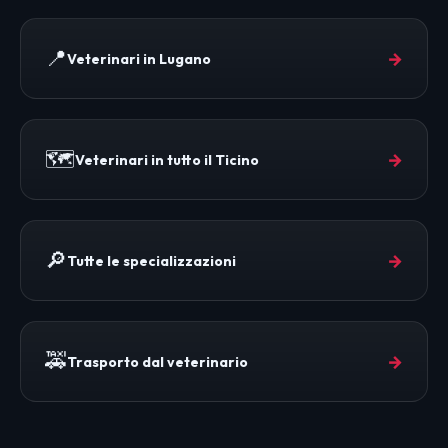
📍
→
Veterinari in Lugano
🗺️
→
Veterinari in tutto il Ticino
🔎
→
Tutte le specializzazioni
🚕
→
Trasporto dal veterinario