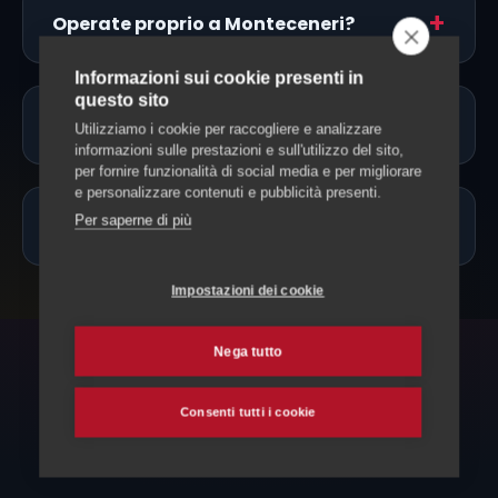
Operate proprio a Monteceneri?
Informazioni sui cookie presenti in
questo sito
Potete accompagnare il mio animale?
Utilizziamo i cookie per raccogliere e analizzare
informazioni sulle prestazioni e sull'utilizzo del sito,
per fornire funzionalità di social media e per migliorare
e personalizzare contenuti e pubblicità presenti.
Per saperne di più
Quanto costa?
Impostazioni dei cookie
Nega tutto
POTREBBE SERVIRTI
Consenti tutti i cookie
Esplora anche