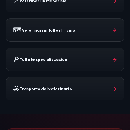
📍
→
Veterinari in Mendrisio
🗺️
→
Veterinari in tutto il Ticino
🔎
→
Tutte le specializzazioni
🚕
→
Trasporto dal veterinario