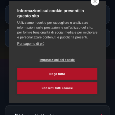
Informazioni sui cookie presenti in
Potete accompagnare il mio animale?
questo sito
Utilizziamo i cookie per raccogliere e analizzare
informazioni sulle prestazioni e sull'utilizzo del sito,
per fornire funzionalità di social media e per migliorare
Quanto costa?
e personalizzare contenuti e pubblicità presenti.
Per saperne di più
Impostazioni dei cookie
Nega tutto
POTREBBE SERVIRTI
Esplora anche
Consenti tutti i cookie