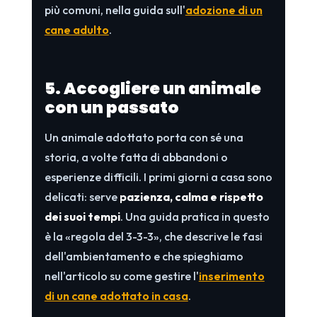
più comuni, nella guida sull'
adozione di un
cane adulto
.
5. Accogliere un animale
con un passato
Un animale adottato porta con sé una
storia, a volte fatta di abbandoni o
esperienze difficili. I primi giorni a casa sono
delicati: serve
pazienza, calma e rispetto
dei suoi tempi
. Una guida pratica in questo
è la «regola del 3-3-3», che descrive le fasi
dell'ambientamento e che spieghiamo
nell'articolo su come gestire l'
inserimento
di un cane adottato in casa
.