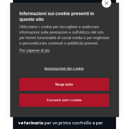
7. Dopo l'adozione: gli
Informazioni sui cookie presenti in
adempimenti
questo sito
Utilizziamo i cookie per raccogliere e analizzare
Una volta accolto il nuovo arrivato,
informazioni sulle prestazioni e sull'utilizzo del sito,
per fornire funzionalità di social media e per migliorare
restano alcuni passaggi pratici. Per i
cani
, in
e personalizzare contenuti e pubblicità presenti.
Svizzera vige l'obbligo di identificazione
Per saperne di più
con microchip e registrazione nella banca
dati nazionale: tutti i dettagli sono nella
Impostazioni dei cookie
nostra guida sulla
burocrazia per il cane in
Ticino
. In genere il rifugio fornisce già
Nega tutto
l'animale provvisto di chip, ma il
passaggio
di proprietà
va comunque formalizzato.
Consenti tutti i cookie
Da non dimenticare, infine, una visita dal
veterinario
per un primo controllo e per