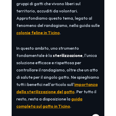
gruppi di gatti che vivono liberi sul
territorio, accuditi da volontari.
Approfondiamo questo tema, legato al
fenomeno del randagismo, nella guida sulle
colonie feline in Ticino
.
In questo ambito, uno strumento
fondamentale è la
sterilizzazione
, l'unica
soluzione efficace e rispettosa per
controllare il randagismo, oltre che un atto
di salute per il singolo gatto. Ne spieghiamo
tutti i benefici nell'articolo sull'
importanza
della sterilizzazione del gatto
. Per tutto il
resto, resta a disposizione la
guida
completa sul gatto in Ticino
.