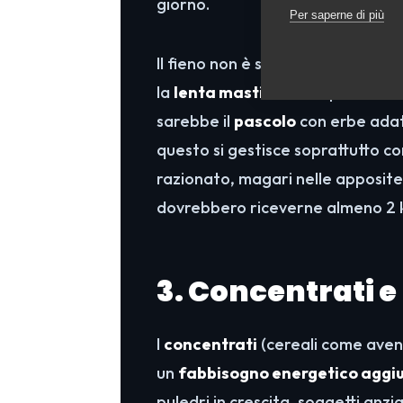
giorno.
Per saperne di più
Il fieno non è solo «riempitivo»: l
la
lenta masticazione
produce a
sarebbe il
pascolo
con erbe adatt
questo si gestisce soprattutto co
razionato, magari nelle apposite 
dovrebbero riceverne almeno 2 kg
3. Concentrati 
I
concentrati
(cereali come avena
un
fabbisogno energetico aggi
puledri in crescita, soggetti anz