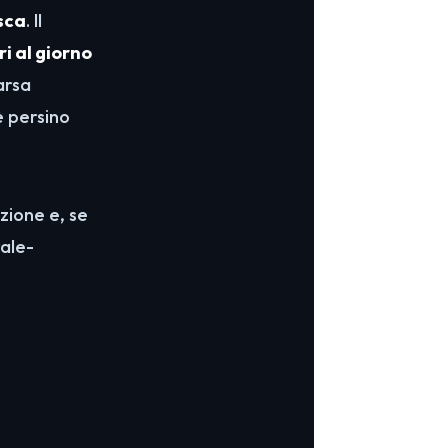
esca
. Il
ri al giorno
arsa
è persino
zione e, se
ale-