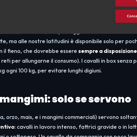
Consen
e sue fibre mantengono in salute l'intestino e la flora b
bbondante saliva, che protegge lo stomaco. La dieta
e, ma alle nostre latitudini è disponibile solo per poch
n il fieno, che dovrebbe essere
sempre a disposizion
reti per allungarne il consumo). I cavalli in box senza 
 ogni 100 kg, per evitare lunghi digiuni.
e mangimi: solo se servono
, orzo, mais, e i mangimi commerciali) servono soltan
untivo
: cavalli in lavoro intenso, fattrici gravide o in la
iani o sottopeso. Un cavallo da compagnia con poco lav