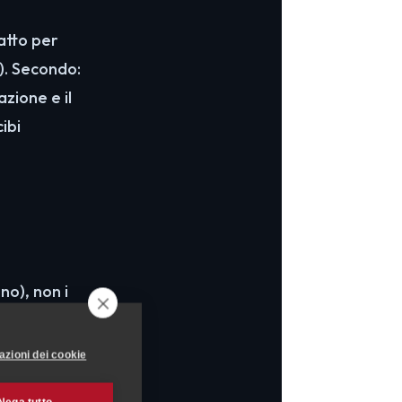
atto per
). Secondo:
zione e il
cibi
no), non i
a razione di
icativamente
azioni dei cookie
g di fieno al