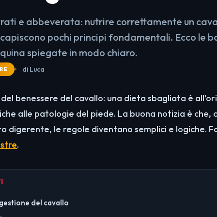
trati e abbeverata: nutrire correttamente un caval
 capiscono pochi principi fondamentali. Ecco le b
equina spiegate in modo chiaro.
di Luca
RE
 del benessere del cavallo: una dieta sbagliata è all'ori
oliche alle patologie del piede. La buona notizia è che
o digerente, le regole diventano semplici e logiche. F
stre
.
I
gestione del cavallo