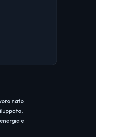
ivoro nato
iluppato,
 energia e