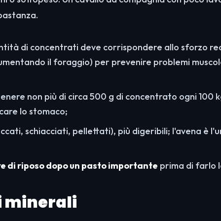
bbastanza.
antità di concentrati deve corrispondere allo sforzo re
umentando il foraggio) per prevenire problemi muscola
 genere non più di circa 500 g di concentrato ogni 100 
care lo stomaco;
ccati, schiacciati, pellettati), più digeribili; l'avena è l'
re di riposo dopo un pasto importante
prima di farlo 
li minerali