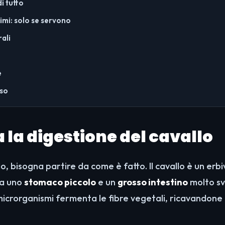
di tutto
imi: solo se servono
rali
e
rso
 la digestione del cavallo
o, bisogna partire da come è fatto. Il cavallo è un erb
ha uno
stomaco piccolo
e un
grosso intestino
molto sv
icrorganismi fermenta le fibre vegetali, ricavandone