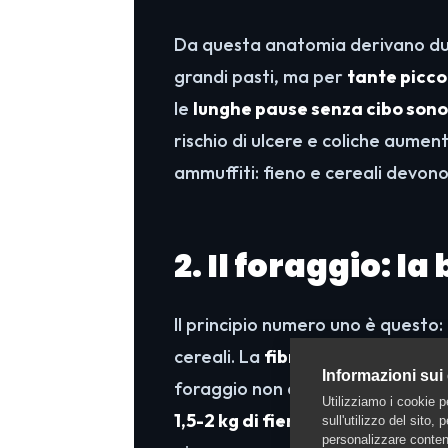
Da questa anatomia derivano due
grandi pasti, ma per
tante piccol
le
lunghe pause senza cibo son
rischio di ulcere e coliche aument
ammuffiti: fieno e cereali devon
2. Il foraggio: la
Il principio numero uno è questo: 
cereali. La
fibra
dovrebbe rappre
Informazioni sui
foraggio non dovrebbe mai scende
Utilizziamo i cookie p
1,5-2 kg di fieno ogni 100 kg di 
sull'utilizzo del sito,
personalizzare contenu