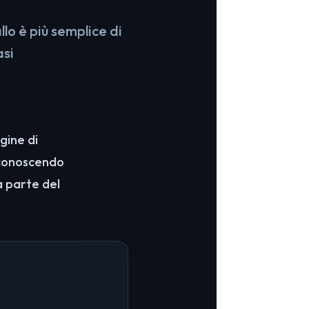
lo è più semplice di
asi
gine di
, conoscendo
a parte del