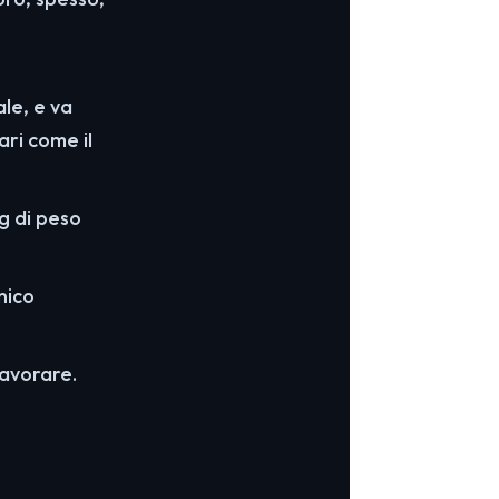
ale, e va
ri come il
kg di peso
unico
lavorare.