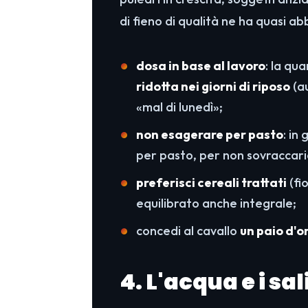
di fieno di qualità ne ha quasi a
dosa in base al lavoro
: la qu
ridotta nei giorni di riposo
(a
«mal di lunedì»;
non esagerare per pasto
: in
per pasto, per non sovraccari
preferisci cereali trattati
(fio
equilibrato anche integrale;
concedi al cavallo
un paio d'o
4. L'acqua e i sa