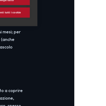
Nega tutto
ti tutti i cookie
atterica, e
 ideale
i mesi; per
e
(anche
pascolo
to a coprire
ttazione,
oro, spesso,