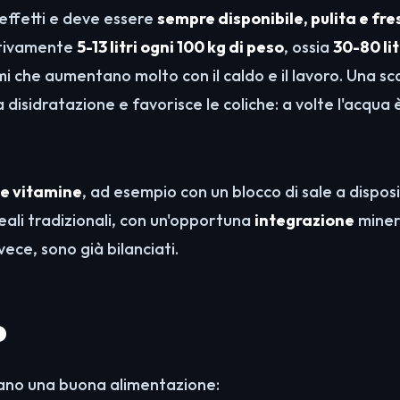
i effetti e deve essere
sempre disponibile, pulita e fr
ativamente
5-13 litri ogni 100 kg di peso
, ossia
30-80 lit
i che aumentano molto con il caldo e il lavoro. Una sc
isidratazione e favorisce le coliche: a volte l'acqua 
i e vitamine
, ad esempio con un blocco di sale a disposi
reali tradizionali, con un'opportuna
integrazione
miner
vece, sono già bilanciati.
o
dano una buona alimentazione: