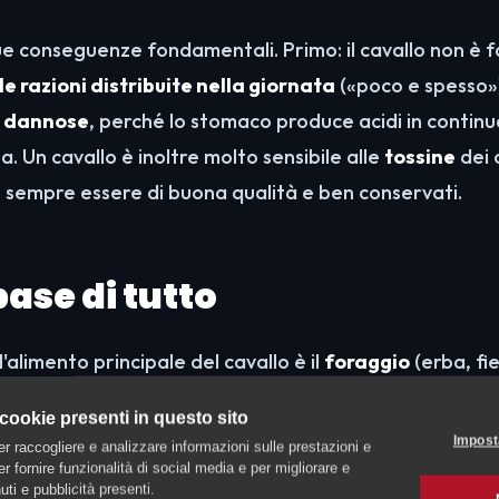
 conseguenze fondamentali. Primo: il cavallo non è f
e razioni distribuite nella giornata
(«poco e spesso»
o dannose
, perché lo stomaco produce acidi in continua
a. Un cavallo è inoltre molto sensibile alle
tossine
dei 
o sempre essere di buona qualità e ben conservati.
 base di tutto
l'alimento principale del cavallo è il
foraggio
(erba, fie
sentare almeno il
2% del peso corporeo
al giorno, e l
 cookie presenti in questo sito
re sotto l'1% del peso. In pratica, si considerano ind
Impost
er raccogliere e analizzare informazioni sulle prestazioni e
peso
: per un cavallo da 500-600 kg significa circa 8-12 k
 per fornire funzionalità di social media e per migliorare e
ti e pubblicità presenti.