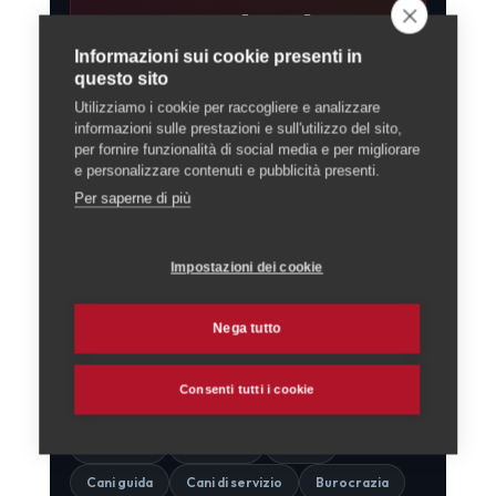
Domande sul tuo
cane in Ticino?
Informazioni sui cookie presenti in
questo sito
Ti mettiamo in contatto con
Utilizziamo i cookie per raccogliere e analizzare
veterinari ed educatori cinofili
informazioni sulle prestazioni e sull'utilizzo del sito,
per fornire funzionalità di social media e per migliorare
verificati in tutto il Cantone, vicino
e personalizzare contenuti e pubblicità presenti.
a te. Il primo contatto è gratuito e
Per saperne di più
senza impegno.
Impostazioni dei cookie
Richiedi assistenza
gratuita →
Nega tutto
Consenti tutti i cookie
Tassa cani
Esenzioni
Ticino
Cani guida
Cani di servizio
Burocrazia