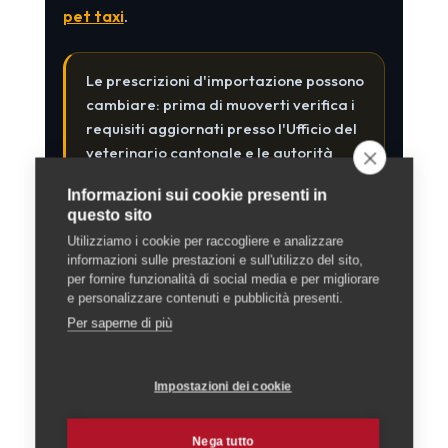
pet taxi
.
Le prescrizioni d'importazione possono
cambiare: prima di muoverti verifica i
requisiti aggiornati presso l'Ufficio del
veterinario cantonale e le autorità
doganali.
Informazioni sui cookie presenti in
questo sito
Utilizziamo i cookie per raccogliere e analizzare
informazioni sulle prestazioni e sull'utilizzo del sito,
Stai per accogliere
per fornire funzionalità di social media e per migliorare
e personalizzare contenuti e pubblicità presenti.
un cucciolo in
Per saperne di più
Ticino?
Ti aiutiamo a partire bene:
Impostazioni dei cookie
allevatori e veterinari verificati,
pet taxi per il trasporto, educatori
Nega tutto