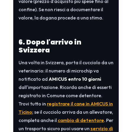
valore (prezzo d'acquisto più spese fino al
confine). Se non riesci a documentare il
valore, la dogana procede a una stima.
6. Dopo l'arrivo in
Svizzera
Una volta in Svizzera, porta il cucciolo da un
veterinario: il numero di microchip va
notificato ad
AMICUS entro 10 giorni
dall'importazione. Ricorda anche di esserti
registrato in Comune come detentore.
Trovi tutto in
registrare il cane in AMICUS in
Ticino
; se il cucciolo arriva da un allevatore,
completa anche il
cambio di detentore
. Per
un trasporto sicuro puoi usare un
servizio di