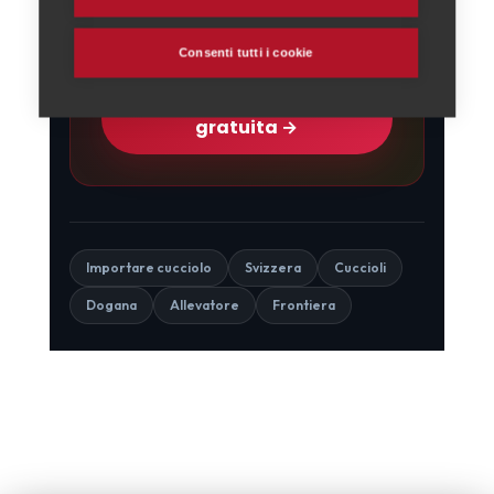
cinofili per le basi. Il primo contatto
è gratuito e senza impegno.
Consenti tutti i cookie
Richiedi assistenza
gratuita →
Importare cucciolo
Svizzera
Cuccioli
Dogana
Allevatore
Frontiera