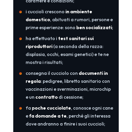
carattere e condizioni;
i cuccioli crescono
in ambiente
domestico
, abituati a rumori, persone e
prime esperienze: sono
ben socializzati
;
ha effettuato i
test sanitari sui
riproduttori
(a seconda della razza:
displasia, occhi, esami genetici) e te ne
mostra i risultati;
consegna il cucciolo con
documenti in
regola
: pedigree, libretto sanitario con
vaccinazioni e sverminazioni, microchip
e un
contratto
di cessione;
fa
poche cucciolate
, conosce ogni cane
e
fa domande a te
, perché gli interessa
dove andranno a finire i suoi cuccioli;