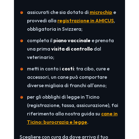
assicurati che sia dotato di
microchip
e
provvedi alla
registrazione in AMICUS
,
obbligatoria in Svizzera;
completa il
piano vaccinale
e prenota
una prima
visita di controllo
dal
veterinario;
metti in conto i
costi
: tra cibo, cure e
accessori, un cane può comportare
diverse migliaia di franchi all'anno;
per gli obblighi di legge in Ticino
(registrazione, tassa, assicurazione), fai
riferimento alla nostra guida su
cane in
Ticino: burocrazia e legge
.
Scegliere con cura da dove arriva il tuo