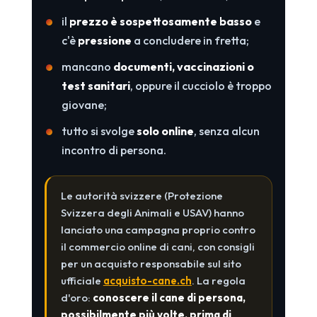
il
prezzo è sospettosamente basso
e
c'è
pressione
a concludere in fretta;
mancano
documenti, vaccinazioni o
test sanitari
, oppure il cucciolo è troppo
giovane;
tutto si svolge
solo online
, senza alcun
incontro di persona.
Le autorità svizzere (Protezione
Svizzera degli Animali e USAV) hanno
lanciato una campagna proprio contro
il commercio online di cani, con consigli
per un acquisto responsabile sul sito
ufficiale
acquisto-cane.ch
. La regola
d'oro:
conoscere il cane di persona,
possibilmente più volte, prima di