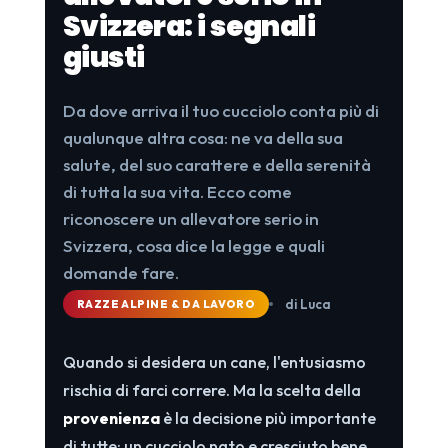
Svizzera: i segnali
giusti
Da dove arriva il tuo cucciolo conta più di
qualunque altra cosa: ne va della sua
salute, del suo carattere e della serenità
di tutta la sua vita. Ecco come
riconoscere un allevatore serio in
Svizzera, cosa dice la legge e quali
domande fare.
di Luca
RAZZE ALPINE & DA LAVORO
Quando si desidera un cane, l'entusiasmo
rischia di farci correre. Ma la scelta della
provenienza
è la decisione più importante
di tutte: un cucciolo nato e cresciuto bene