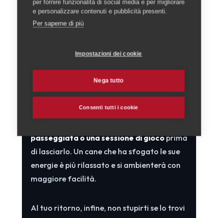
per fornire funzionalità di social media e per migliorare
più volte per un ultimo saluto: prolungare il
e personalizzare contenuti e pubblicità presenti.
distacco non fa che rendere il momento più
Per saperne di più
difficile per entrambi.
Impostazioni dei cookie
7. Prima della partenza e
Nega tutto
al ritorno
Consenti tutti i cookie
Un ultimo consiglio per il giorno del
distacco: regala al cane una bella
passeggiata o una sessione di gioco
prima
di lasciarlo. Un cane che ha sfogato le sue
energie è più rilassato e si ambienterà con
maggiore facilità.
Al tuo ritorno, infine, non stupirti se lo trovi