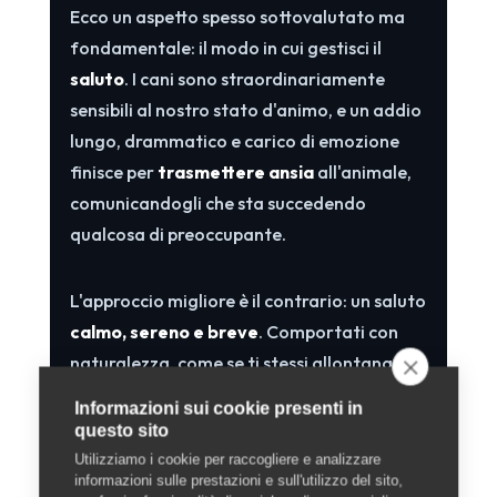
Ecco un aspetto spesso sottovalutato ma
fondamentale: il modo in cui gestisci il
saluto
. I cani sono straordinariamente
sensibili al nostro stato d'animo, e un addio
lungo, drammatico e carico di emozione
finisce per
trasmettere ansia
all'animale,
comunicandogli che sta succedendo
qualcosa di preoccupante.
L'approccio migliore è il contrario: un saluto
calmo, sereno e breve
. Comportati con
naturalezza, come se ti stessi allontanando
per una normale commissione. La tua
Informazioni sui cookie presenti in
tranquillità è il messaggio più rassicurante
questo sito
che puoi dargli: se per te è tutto normale, lo
Utilizziamo i cookie per raccogliere e analizzare
informazioni sulle prestazioni e sull'utilizzo del sito,
sarà anche per lui. Evita di tornare indietro