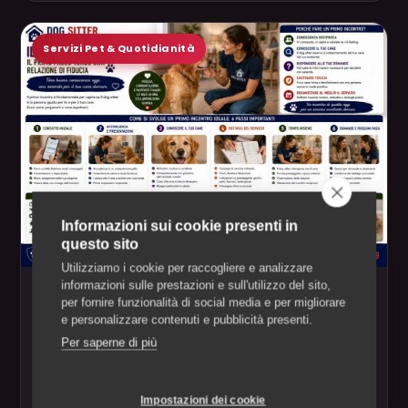
Servizi Pet & Quotidianità
Informazioni sui cookie presenti in
questo sito
Utilizziamo i cookie per raccogliere e analizzare
informazioni sulle prestazioni e sull'utilizzo del sito,
Il Primo Incontro col Dog Sitter: Cosa
per fornire funzionalità di social media e per migliorare
Concordare
e personalizzare contenuti e pubblicità presenti.
Abitudini, comandi, alimentazione ed emergenze: cosa
Per saperne di più
concordare nel primo incontro col dog sitter per
partire sereni.
15 Giu 2026
•
6 min di lettura
Impostazioni dei cookie