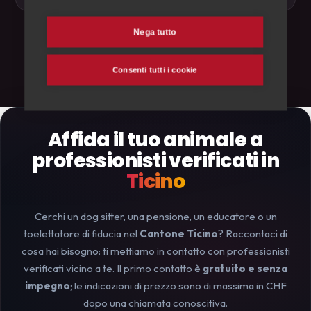
Nega tutto
← Torna al blog
Consenti tutti i cookie
Affida il tuo animale a
professionisti verificati in
Ticino
Cerchi un dog sitter, una pensione, un educatore o un
toelettatore di fiducia nel
Cantone Ticino
? Raccontaci di
cosa hai bisogno: ti mettiamo in contatto con professionisti
verificati vicino a te. Il primo contatto è
gratuito e senza
impegno
; le indicazioni di prezzo sono di massima in CHF
dopo una chiamata conoscitiva.