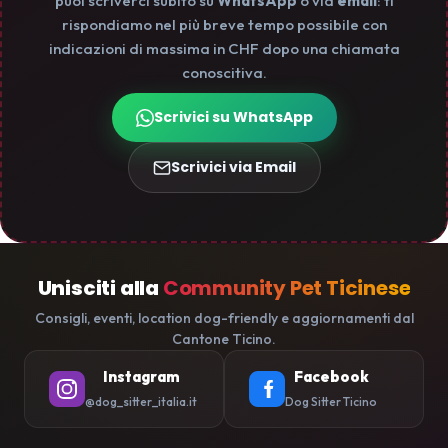
puoi scriverci subito su
WhatsApp
o via
email
: ti
rispondiamo nel più breve tempo possibile con
indicazioni di massima in CHF dopo una chiamata
conoscitiva.
Scrivici su WhatsApp
Scrivici via Email
Unisciti alla
Community Pet Ticinese
Consigli, eventi, location dog-friendly e aggiornamenti dal
Cantone Ticino.
Instagram
Facebook
@dog_sitter_italia.it
Dog Sitter Ticino