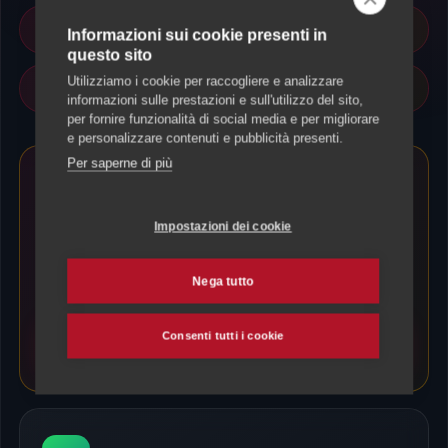
Risposta rapida al tuo contatto
Informazioni sui cookie presenti in
questo sito
Utilizziamo i cookie per raccogliere e analizzare
Sicurezza e Affidabilita garantita
informazioni sulle prestazioni e sull'utilizzo del sito,
per fornire funzionalità di social media e per migliorare
e personalizzare contenuti e pubblicità presenti.
Per saperne di più
Compila il Modulo Online
Impostazioni dei cookie
Il metodo piu veloce per spiegarci di cosa hai bisogno:
date, orari, carattere del tuo animale e zona di
Nega tutto
residenza. Elaboreremo un preventivo esatto.
Consenti tutti i cookie
Compila il form