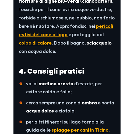
fioriture di alghe blu-verdi (cianobatteri)
,
tossiche per il cane: evita acque verdastre,
torbide o schiumose e, nel dubbio, non farlo
bere né nuotare. Approfondisci nei
pericoli
estivi del cane al lago
e proteggilo dal
colpo di calore
. Dopo il bagno,
sciacqualo
con acqua dolce.
4. Consigli pratici
vai al
mattino presto
d'estate, per
evitare caldo e folla;
cerca sempre una zona d'
ombra
e porta
acqua dolce
e ciotola;
per altri itinerari sul lago torna alla
guida delle
spiagge per cani in Ticino
.