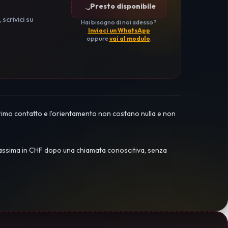
Presto disponibile
, scrivici su
Hai bisogno di noi adesso?
Inviaci un WhatsApp
oppure
vai al modulo
.
 primo contatto e l'orientamento non costano nulla e non
 massima in CHF dopo una chiamata conoscitiva, senza