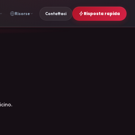
Risposta rapida
Risorse
Contattaci
icino.