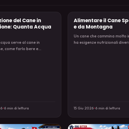
zione del Cane in
Alimentare il Cane Sp
outdoor
ione: Quanta Acqua
e da Montagna
Un cane che cammina molto i
cqua serve al cane in
ha esigenze nutrizionali diver
e, come farlo bere e
energia, recupero e idratazion
re i primi segnali di
cane sportivo.
zione.
26
•
6 min di lettura
15 Giu 2026
•
6 min di lettura