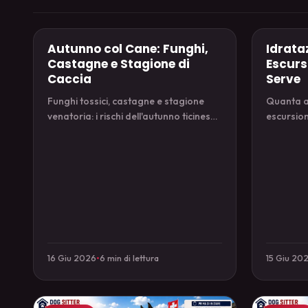
Autunno col Cane: Funghi,
Idrata
outdoor
outdoor
Castagne e Stagione di
Escurs
Caccia
Serve
Funghi tossici, castagne e stagione
Quanta a
venatoria: i rischi dell'autunno ticinese
escursion
e come gestire le uscite col cane.
riconosce
disidrata
16 Giu 2026
•
6 min di lettura
15 Giu 20