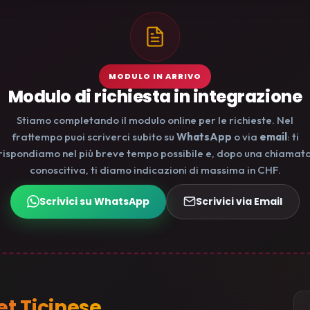
MODULO IN ARRIVO
Modulo di richiesta in integrazione
Stiamo completando il modulo online per le richieste. Nel
frattempo puoi scriverci subito su
WhatsApp
o via
email
: ti
rispondiamo nel più breve tempo possibile e, dopo una chiamat
conoscitiva, ti diamo indicazioni di massima in CHF.
Scrivici su WhatsApp
Scrivici via Email
t Ticinese