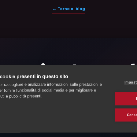
← Torna al blog
 tuo animale a prof
 cookie presenti in questo sito
verificati in
Ticin
Impost
er raccogliere e analizzare informazioni sulle prestazioni e
 per fornire funzionalità di social media e per migliorare e
ti e pubblicità presenti.
nsione, un educatore o un toelettatore di fiducia nel
Can
Consen
o in contatto con professionisti verificati vicino a te. I
 indicazioni di prezzo sono di massima in CHF dopo una 