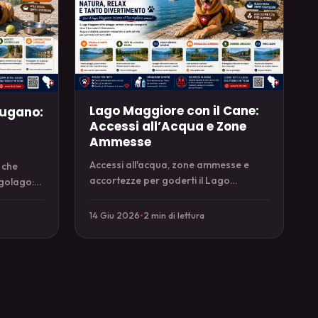
Lago Maggiore con il Cane:
Lugano:
Accessi all’Acqua e Zone
Ammesse
Accessi all'acqua, zone ammesse e
 che
accortezze per goderti il Lago
ngolago:
Maggiore col cane sulla sponda
col cane.
ticinese.
14 Giu 2026
•
2 min di lettura