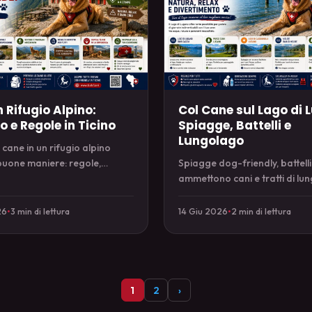
 Rifugio Alpino:
Col Cane sul Lago di 
 e Regole in Ticino
Spiagge, Battelli e
Lungolago
 cane in un rifugio alpino
buone maniere: regole,
Spiagge dog-friendly, battelli
ione e galateo per non avere
ammettono cani e tratti di lu
rprese.
la guida per vivere il Ceresio 
26
•
3 min di lettura
14 Giu 2026
•
2 min di lettura
1
2
›