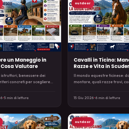
outdoor
ere un Maneggio in
Cavalli in Ticino: Man
: Cosa Valutare
Razze e Vita in Scude
 istruttori, benessere dei
Il mondo equestre ticinese: d
 criteri concreti per scegliere
montare, quali razze trovi, co
aneggio in Ticino.
in scuderia e cosa serve per i
26
•
5 min di lettura
15 Giu 2026
•
6 min di lettura
outdoor