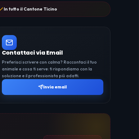
In tutto il Cantone Ticino
Contattaci via Email
Preferisci scrivere con calma? Raccontaci il tuo
animale e cosa ti serve: ti rispondiamo con la
soluzione e il professionista più adatti.
Invia email