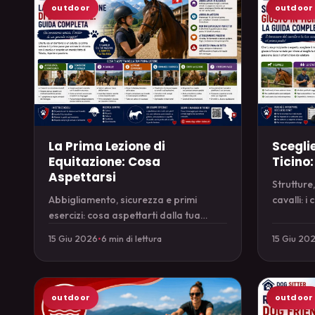
outdoor
outdoor
La Prima Lezione di
Scegli
Equitazione: Cosa
Ticino
Aspettarsi
Strutture,
Abbigliamento, sicurezza e primi
cavalli: i
esercizi: cosa aspettarti dalla tua
un buon m
prima lezione di equitazione e come
15 Giu 2026
•
6 min di lettura
15 Giu 20
prepararti.
outdoor
outdoor