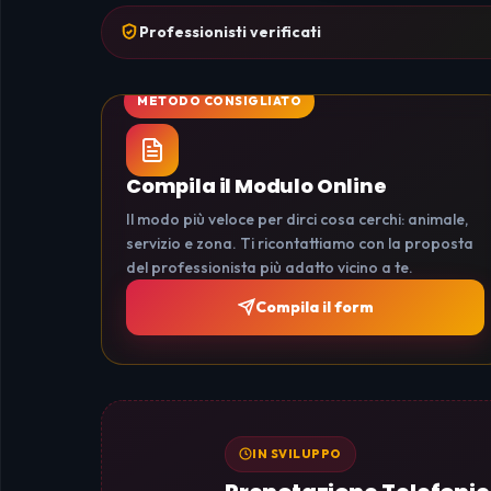
Professionisti verificati
Compila il Modulo Online
Il modo più veloce per dirci cosa cerchi: animale,
servizio e zona. Ti ricontattiamo con la proposta
del professionista più adatto vicino a te.
Compila il form
IN SVILUPPO