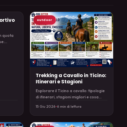
ortivo
outdoor
n quota
se:
e per il
Trekking a Cavallo in Ticino:
Itinerari e Stagioni
Esplorare il Ticino a cavallo: tipologie
di itinerari, stagioni migliori e cosa
serve per una passeggiata sicura.
15 Giu 2026
•
6 min di lettura