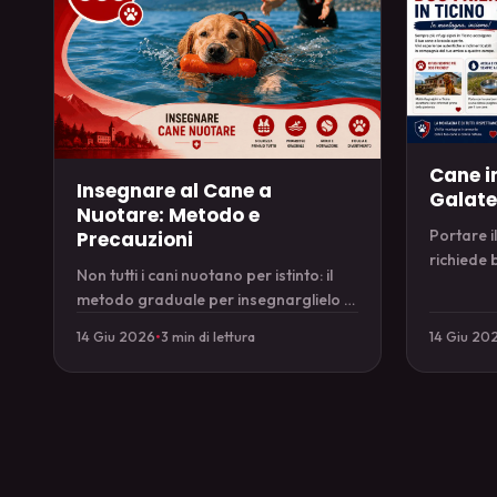
Cane in
Insegnare al Cane a
Galateo
Nuotare: Metodo e
Portare il
Precauzioni
richiede 
Non tutti i cani nuotano per istinto: il
prenotaz
metodo graduale per insegnarglielo e
brutte so
le precauzioni da non trascurare.
14 Giu 2026
•
3 min di lettura
14 Giu 20