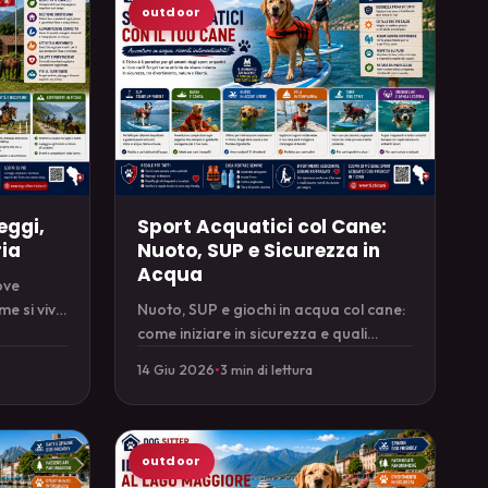
outdoor
eggi,
Sport Acquatici col Cane:
ria
Nuoto, SUP e Sicurezza in
Acqua
ove
me si vive
Nuoto, SUP e giochi in acqua col cane:
niziare.
come iniziare in sicurezza e quali
precauzioni prendere sui laghi.
14 Giu 2026
•
3 min di lettura
outdoor