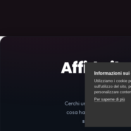
Affida il
Informazioni sui
Utilizziamo i cookie p
sull'utilizzo del sito,
personalizzare contenu
Per saperne di più
Cerchi un dog sitter, una pe
cosa hai bisogno: ti mettiam
senza impegno
; le