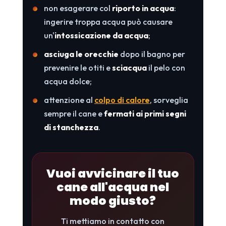
non esagerare col
riporto in acqua
:
ingerire troppa acqua può causare
un'
intossicazione da acqua
;
asciuga le orecchie
dopo il bagno per
prevenire le otiti e
sciacqua
il pelo con
acqua dolce;
attenzione al
colpo di calore
, sorveglia
sempre il cane e
fermati ai primi segni
di stanchezza
.
Vuoi avvicinare il tuo
cane all'acqua nel
modo giusto?
Ti mettiamo in contatto con