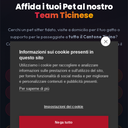
Affida i tuoi Pet al nostro
Team Ticinese
Cerchi un pet sitter fidato, visite a domicilio per il tuo gatto o
supporto per le passeggiate a
tutto il Cantone Ticino
?
Compila il form, scrivici su WhatsApp o via email: troveremo il
professionista perfetto per le esigenze dei tuoi animali
Informazioni sui cookie presenti in
questo sito
domestici.
Utilizziamo i cookie per raccogliere e analizzare
informazioni sulle prestazioni e sull'utilizzo del sito,
Pet Sitter Selezionati e Locali
per fornire funzionalità di social media e per migliorare
e personalizzare contenuti e pubblicità presenti.
Per saperne di più
Risposta rapida al tuo contatto
Impostazioni dei cookie
Sicurezza e Affidabilita garantita
Nega tutto