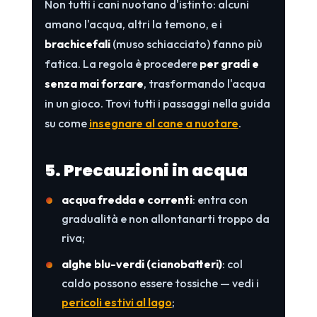
Non tutti i cani nuotano d'istinto: alcuni
amano l'acqua, altri la temono, e i
brachicefali
(muso schiacciato) fanno più
fatica. La regola è procedere
per gradi e
senza mai forzare
, trasformando l'acqua
in un gioco. Trovi tutti i passaggi nella guida
su come
insegnare al cane a nuotare
.
5. Precauzioni in acqua
acqua fredda e correnti
: entra con
gradualità e non allontanarti troppo da
riva;
alghe blu-verdi (cianobatteri)
: col
caldo possono essere tossiche — vedi i
pericoli estivi al lago
;