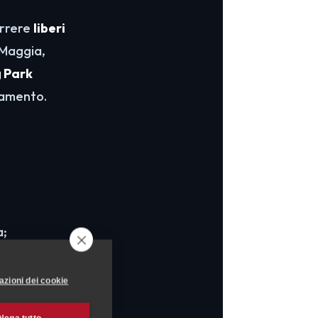
orrere
liberi
 Maggia,
 Park
bamento.
a;
lla fauna:
azioni dei cookie