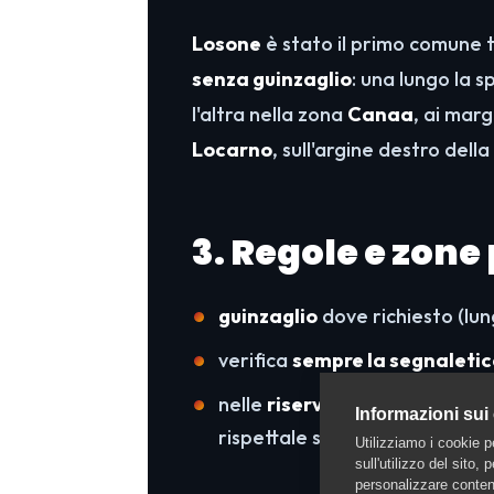
Losone
è stato il primo comune 
senza guinzaglio
: una lungo la 
l'altra nella zona
Canaa
, ai marg
Locarno
, sull'argine destro de
3. Regole e zone
guinzaglio
dove richiesto (lun
verifica
sempre la segnaleti
nelle
riserve naturali
(come le
Informazioni sui
rispettale scrupolosamente.
Utilizziamo i cookie p
sull'utilizzo del sito,
personalizzare contenu