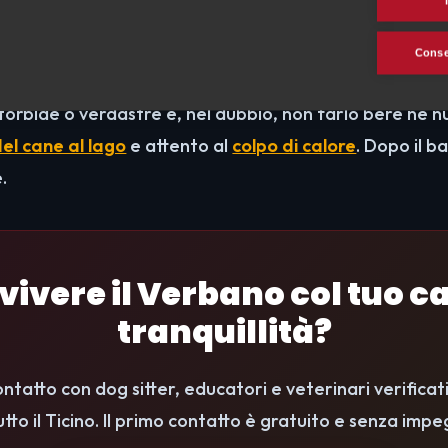
acqua
Consen
ossono comparire
fioriture di alghe blu-verdi (cianoba
 torbide o verdastre e, nel dubbio, non farlo bere né n
 del cane al lago
e attento al
colpo di calore
. Dopo il b
.
vivere il Verbano col tuo c
tranquillità?
ontatto con dog sitter, educatori e veterinari verificat
tutto il Ticino. Il primo contatto è gratuito e senza impe