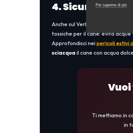
4. Sicurezza in 
Per saperne di più
Anche sul Verbano, col caldo, p
tossiche per il cane: evita acque
Approfondisci nei
pericoli estivi
sciacqua
il cane con acqua dolce
Vuoi 
Ti mettiamo in c
in 