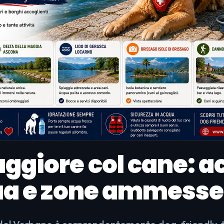
ggiore col cane: a
ua e zone ammesse