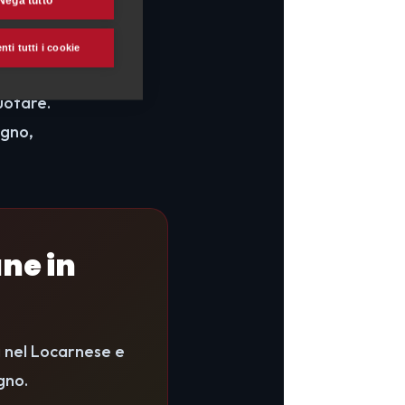
Nega tutto
ti tutti i cookie
tteri)
,
uotare.
agno,
ane in
i nel Locarnese e
gno.