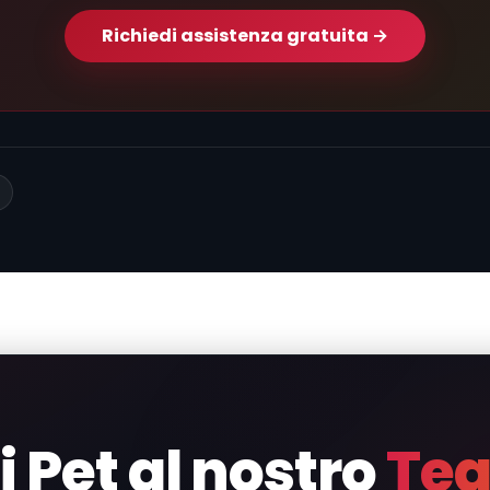
Richiedi assistenza gratuita →
oi Pet al nostro
Tea