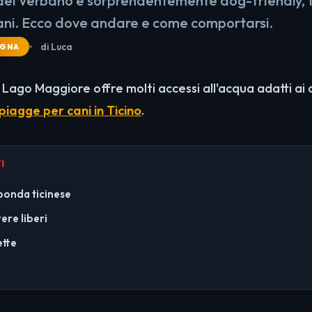
del Verbano è sorprendentemente dog-friendly, t
ani. Ecco dove andare e come comportarsi.
di Luca
AGNA
ago Maggiore offre molti accessi all'acqua adatti ai c
piagge per cani in Ticino
.
I
sponda ticinese
ere liberi
ette