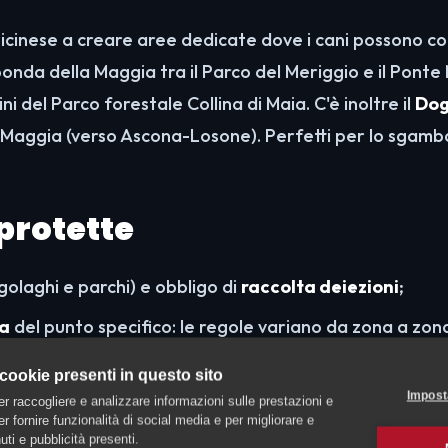
ticinese a creare aree dedicate dove i cani possono c
sponda della Maggia tra il Parco del Meriggio e il Ponte
ini del Parco forestale Collina di Maia. C'è inoltre il
Dog
lla Maggia (verso Ascona-Losone). Perfetti per lo sgam
 protette
golaghi e parchi) e obbligo di
raccolta deiezioni
;
ca
del punto specifico: le regole variano da zona a zon
 aree di foce e canneto) vigono restrizioni a tutela de
 cookie presenti in questo sito
Impost
er raccogliere e analizzare informazioni sulle prestazioni e
 per fornire funzionalità di social media e per migliorare e
ti e pubblicità presenti.