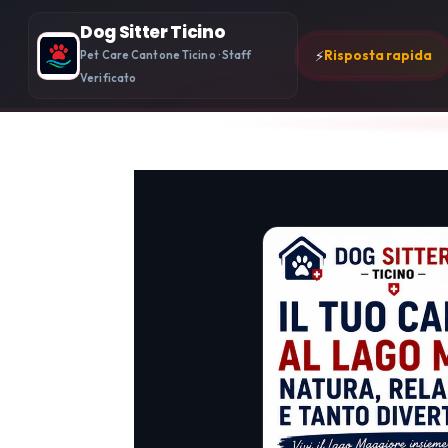
Dog Sitter Ticino
⚡
Risposta rapida
Pet Care Cantone Ticino · Staff
Verificato