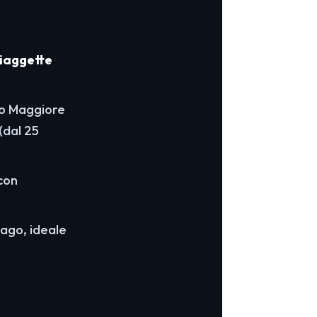
iaggette
go Maggiore
(dal 25
 con
lago, ideale