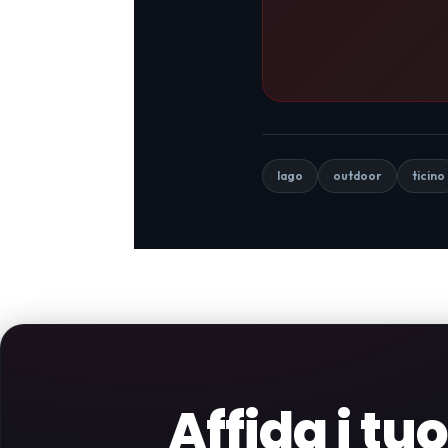
lago
outdoor
ticino
Affida i tu