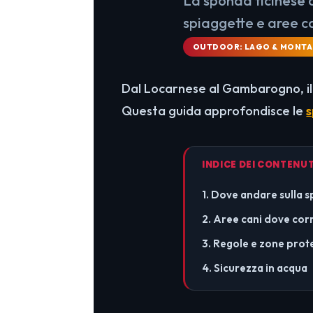
La sponda ticinese 
spiaggette e aree c
OUTDOOR: LAGO & MONT
Dal Locarnese al Gambarogno, il L
Questa guida approfondisce le
s
INDICE DEI CONTENUT
1. Dove andare sulla 
2. Aree cani dove corr
3. Regole e zone prot
4. Sicurezza in acqua