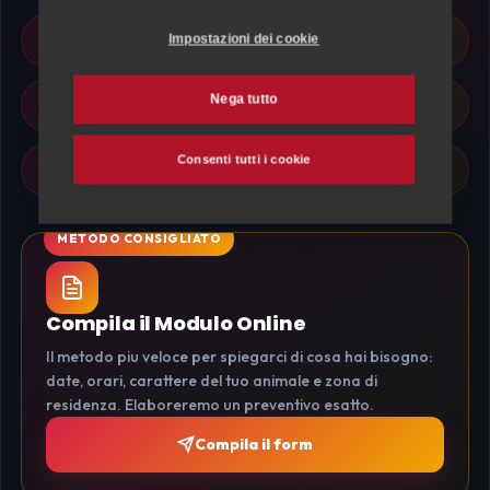
Pet Sitter Selezionati e Locali
Impostazioni dei cookie
Nega tutto
Risposta rapida al tuo contatto
Consenti tutti i cookie
Sicurezza e Affidabilita garantita
Compila il Modulo Online
Il metodo piu veloce per spiegarci di cosa hai bisogno:
date, orari, carattere del tuo animale e zona di
residenza. Elaboreremo un preventivo esatto.
Compila il form