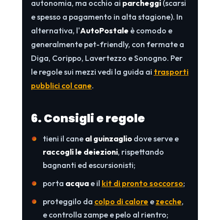
autonomia, ma occhio ai
parcheggi
(scarsi
e spesso a pagamento in alta stagione). In
alternativa, l'
AutoPostale
è comodo e
generalmente pet-friendly, con fermate a
Diga, Corippo, Lavertezzo e Sonogno. Per
le regole sui mezzi vedi la guida ai
trasporti
pubblici col cane
.
6. Consigli e regole
tieni il cane
al guinzaglio
dove serve e
raccogli le deiezioni
, rispettando
bagnanti ed escursionisti;
porta
acqua
e il
kit di pronto soccorso
;
proteggilo da
colpo di calore
e
zecche
,
e controlla zampe e pelo al rientro;