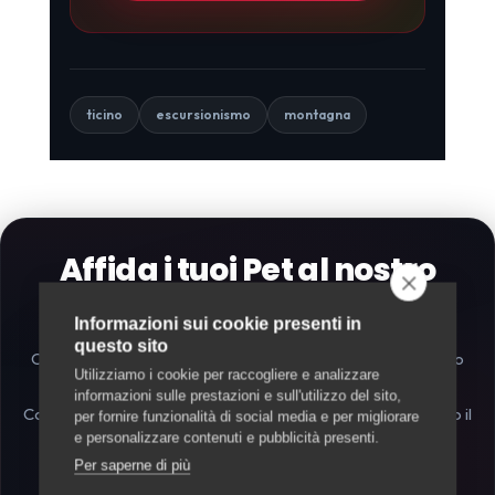
ticino
escursionismo
montagna
Affida i tuoi Pet al nostro
Team Ticinese
Informazioni sui cookie presenti in
questo sito
Cerchi un pet sitter fidato, visite a domicilio per il tuo gatto o
Utilizziamo i cookie per raccogliere e analizzare
supporto per le passeggiate a
tutto il Cantone Ticino
?
informazioni sulle prestazioni e sull'utilizzo del sito,
Compila il form, scrivici su WhatsApp o via email: troveremo il
per fornire funzionalità di social media e per migliorare
e personalizzare contenuti e pubblicità presenti.
professionista perfetto per le esigenze dei tuoi animali
Per saperne di più
domestici.