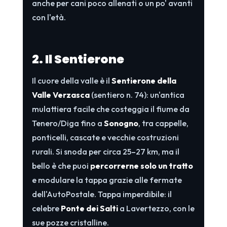
anche per cani poco allenati o un po' avanti
con l'età.
2. Il Sentierone
Il cuore della valle è il
Sentierone della
Valle Verzasca
(sentiero n. 74): un'antica
mulattiera facile che costeggia il fiume da
Tenero/Diga fino a
Sonogno
, tra cappelle,
ponticelli, cascate e vecchie costruzioni
rurali. Si snoda per circa 25–27 km, ma il
bello è che puoi
percorrerne solo un tratto
e modulare la tappa grazie alle fermate
dell'AutoPostale. Tappa imperdibile: il
celebre
Ponte dei Salti
a Lavertezzo, con le
sue pozze cristalline.