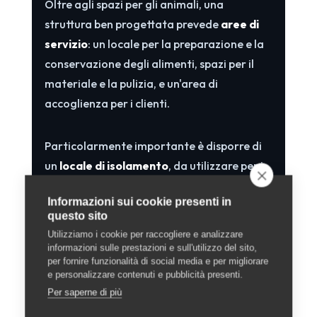
Oltre agli spazi per gli animali, una
struttura ben progettata prevede
aree di
servizio
: un locale per la preparazione e la
conservazione degli alimenti, spazi per il
materiale e la pulizia, e un'area di
accoglienza per i clienti.
Particolarmente importante è disporre di
un
locale di isolamento
, da utilizzare per i
nuovi arrivati in osservazione o per gli
Informazioni sui cookie presenti in
animali che dovessero ammalarsi: separare
questo sito
tempestivamente un animale non in salute
Utilizziamo i cookie per raccogliere e analizzare
è essenziale per evitare la diffusione di
informazioni sulle prestazioni e sull'utilizzo del sito,
per fornire funzionalità di social media e per migliorare
malattie all'interno della struttura.
e personalizzare contenuti e pubblicità presenti.
Per saperne di più