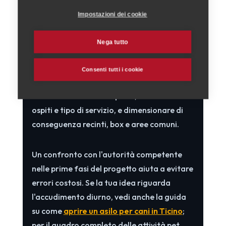
7. Come progettare la
struttura
Impostazioni dei cookie
Progettare una struttura a norma significa
Nega tutto
partire dalle
esigenze degli animali
e dalle
prescrizioni dell'OPAn, anziché adattare gli
Consenti tutti i cookie
spazi all'ultimo momento. Conviene quindi
definire fin dall'inizio specie, numero di
ospiti e tipo di servizio, e dimensionare di
conseguenza recinti, box e aree comuni.
Un confronto con l'autorità competente
nelle prime fasi del progetto aiuta a evitare
errori costosi. Se la tua idea riguarda
l'accudimento diurno, vedi anche la guida
su come
aprire un asilo per cani in Ticino
;
per il quadro completo delle attività pet,