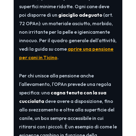
superfici minime ridotte. Ogni cane deve
poi disporre di un
giaciglio adeguato
(art.
72 OPAn): un materiale asciutto, morbido,
non irritante per la pelle e igienicamente
innocuo. Per il quadro generale dell'attività,
vedi la guida su come
aprire una pensione
per cani in Ticino
.
Per chi unisce alla pensione anche
l'allevamento, l'OPAn prevede una regola
specifica: una
cagna tenuta con la sua
cucciolata
deve avere a disposizione, fino
allo svezzamento e oltre alla superficie del
canile, un box sempre accessibile in cui
ritirarsi con i piccoli. È un esempio di come le
esigenze cambino in funzione della