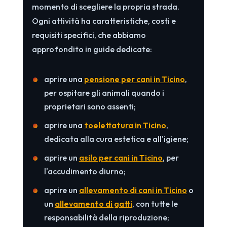
momento di scegliere la propria strada.
Ogni attività ha caratteristiche, costi e
requisiti specifici, che abbiamo
approfondito in guide dedicate:
aprire una
pensione per cani in Ticino
,
per ospitare gli animali quando i
proprietari sono assenti;
aprire una
toelettatura in Ticino
,
dedicata alla cura estetica e all'igiene;
aprire un
asilo per cani in Ticino
, per
l'accudimento diurno;
aprire un
allevamento di cani in Ticino
o
un
allevamento di gatti
, con tutte le
responsabilità della riproduzione;