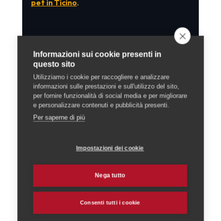
pet in Ticino
.
6. I primi passi pratici
Informazioni sui cookie presenti in
Mettendo tutto insieme, ecco un percorso
questo sito
logico per partire con il piede giusto. Per
Utilizziamo i cookie per raccogliere e analizzare
informazioni sulle prestazioni e sull'utilizzo del sito,
prima cosa, definisci con chiarezza l'
idea
e
per fornire funzionalità di social media e per migliorare
verifica se la tua attività supera le soglie
e personalizzare contenuti e pubblicità presenti.
Per saperne di più
che rendono obbligatoria l'autorizzazione.
Quindi acquisisci la
formazione
necessaria
e progetta le
strutture
conformi.
Impostazioni dei cookie
A quel punto potrai presentare la
domanda
Nega tutto
di autorizzazione all'UVC
tramite
l'apposito formulario, e parallelamente
Consenti tutti i cookie
avviare gli
adempimenti amministrativi e