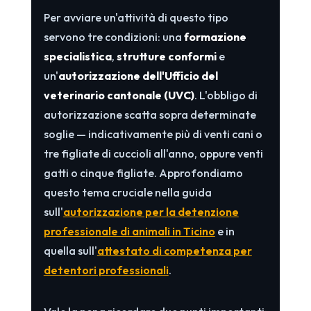
Per avviare un'attività di questo tipo
servono tre condizioni: una
formazione
specialistica
,
strutture conformi
e
un'
autorizzazione dell'Ufficio del
veterinario cantonale (UVC)
. L'obbligo di
autorizzazione scatta sopra determinate
soglie — indicativamente più di venti cani o
tre figliate di cuccioli all'anno, oppure venti
gatti o cinque figliate. Approfondiamo
questo tema cruciale nella guida
sull'
autorizzazione per la detenzione
professionale di animali in Ticino
e in
quella sull'
attestato di competenza per
detentori professionali
.