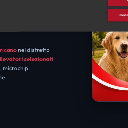
Consen
ricano
nel distretto
llevatori selezionati
, microchip,
ne.