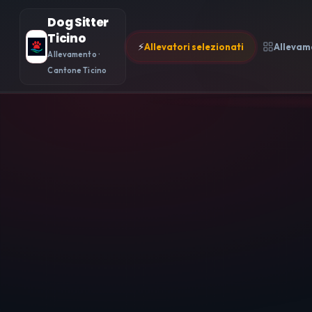
Dog Sitter
Ticino
⚡
Allevatori selezionati
Allevam
Allevamento ·
Cantone Ticino