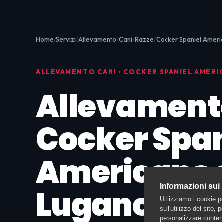
Home
Servizi
Allevamento
Cani
Razze
Cocker Spaniel Amer
ALLEVAMENTO CANI • COCKER SPANIEL AMERI
Allevament
Cocker Span
Americano 
Informazioni sui
Lugano:
Cuc
Utilizziamo i cookie p
sull'utilizzo del sito,
personalizzare contenu